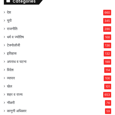
Categories
देश
660
यूपी
345
राजनीति
286
धर्म व ज्योतिष
168
टेक्नोलॉजी
136
इतिहास
132
अपराध व घटना
199
विदेश
114
व्यापार
106
खेल
101
शहर व राज्य
653
नौकरी
76
कानूनी अधिकार
59