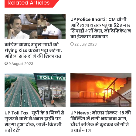
Related Articles
UP Police Bharti : CM योगी
आदित्यनाथ तक पहुंचा 52 हजार
सिपाही भर्ती केस, नोटिफिकेशन
का इंतजार बरकरार
कांग्रेस सांसद राहुल गांधी को
22 July 2023
Flying Kiss करना पड़ा महंगा,
महिला सांसदों ने की शिकायत
9 August 2023
UP Toll Tax : यूपी के 9 जिलों से
UP News : नोएडा सेक्टर-18 की
गुजरने वाले नेशनल हाईवे पर
बिल्डिंग में लगी भयानक आग,
महंगा हुआ टोल, जानें-कितनी
चौथी मंजिल से कूदकर लोगों ने
बढ़ीं दरें?
बचाई जान