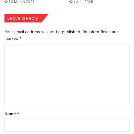
30 March 2025
1 April 2025
Leave a Reply
Your email address will not be published.
Required fields are
marked
*
C
o
m
m
e
n
t
*
Name
*