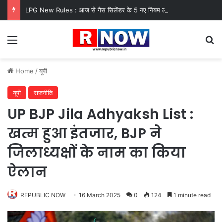
LPG New Rules : आज से गैस सिलेंडर के 5 नए नियम लागू! जानें किसका कटेगा कनेक्शन, कितने दिन बाद होगी बुकिंग?
Menu
Se
Home
/
यूपी
यूपी
राजनीति
UP BJP Jila Adhyaksh List :
खत्म हुआ इंतजार, BJP ने
जिलाध्यक्षों के नाम का किया
ऐलान
REPUBLIC NOW
16 March 2025
0
124
1 minute read