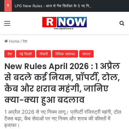
LPG New Rules : आज से गैस सिलेंडर के 5 नए नियम लागू! जानें किसका कटेगा कनेक्शन, कितने दिन बाद होगी बुकिंग?
Menu
Se
Home
/
देश
देश
नई दिल्ली
नौकरी
विधिक व्यवस्था
व्यापार
New Rules April 2026 : 1 अप्रैल
से बदले कई नियम, प्रॉपर्टी, टोल,
कैब और शराब महंगी, जानिए
क्या-क्या हुआ बदलाव
1 अप्रैल 2026 से नए नियम लागू। प्रॉपर्टी रजिस्ट्री महंगी, टोल
टैक्स बढ़ा, कैब सेवाओं पर नए नियम और शराब की कीमतों में
इजाफा।