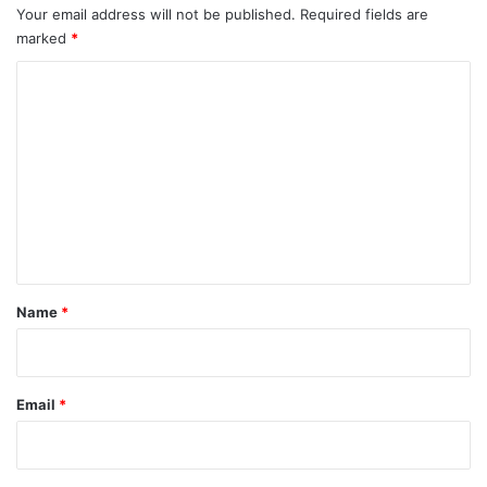
Your email address will not be published.
Required fields are
marked
*
C
o
m
m
e
n
t
*
Name
*
Email
*