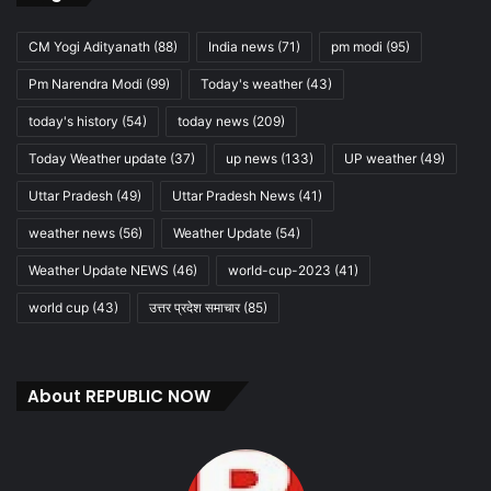
CM Yogi Adityanath
(88)
India news
(71)
pm modi
(95)
Pm Narendra Modi
(99)
Today's weather
(43)
today's history
(54)
today news
(209)
Today Weather update
(37)
up news
(133)
UP weather
(49)
Uttar Pradesh
(49)
Uttar Pradesh News
(41)
weather news
(56)
Weather Update
(54)
Weather Update NEWS
(46)
world-cup-2023
(41)
world cup
(43)
उत्तर प्रदेश समाचार
(85)
About REPUBLIC NOW