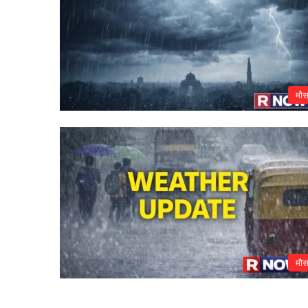
मौ
मौ