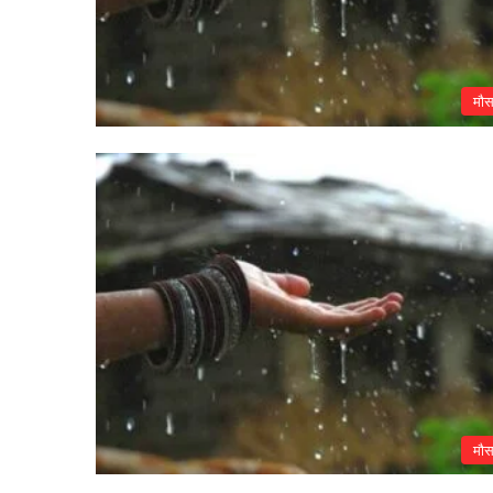
मौ
मौ