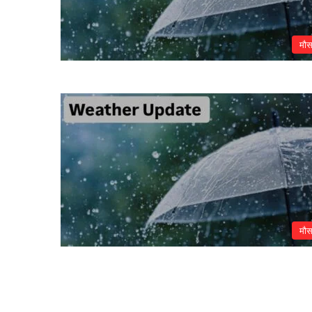
मौ
मौ