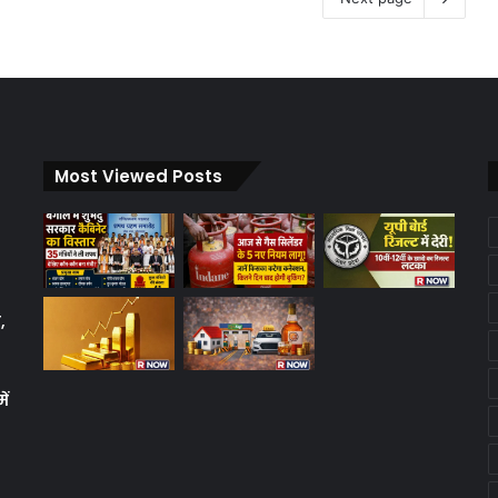
Most Viewed Posts
,
ें
क