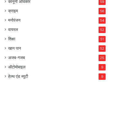
कानूनी अधिकार
59
क्राइम
56
मनोरंजन
54
वायरल
52
शिक्षा
51
खान पान
52
अजब-गजब
25
ऑटोमोबाइल
9
हेल्थ एंड ब्यूटी
9