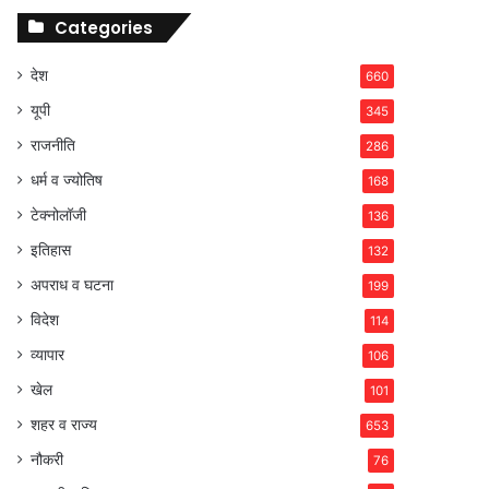
Categories
देश
660
यूपी
345
राजनीति
286
धर्म व ज्योतिष
168
टेक्नोलॉजी
136
इतिहास
132
अपराध व घटना
199
विदेश
114
व्यापार
106
खेल
101
शहर व राज्य
653
नौकरी
76