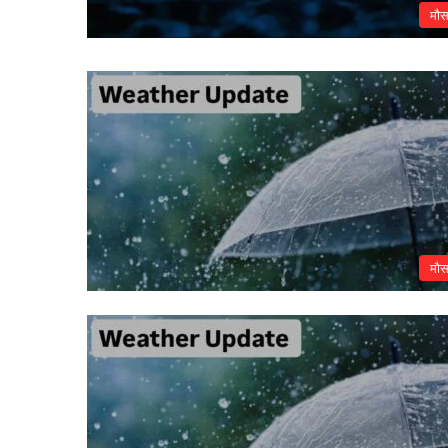
मौ
मौ