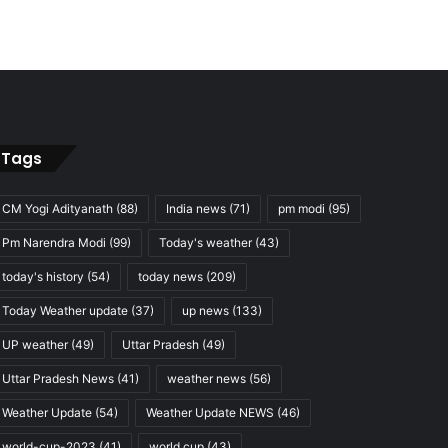
Tags
CM Yogi Adityanath
(88)
India news
(71)
pm modi
(95)
Pm Narendra Modi
(99)
Today's weather
(43)
today's history
(54)
today news
(209)
Today Weather update
(37)
up news
(133)
UP weather
(49)
Uttar Pradesh
(49)
Uttar Pradesh News
(41)
weather news
(56)
Weather Update
(54)
Weather Update NEWS
(46)
world-cup-2023
(41)
world cup
(43)