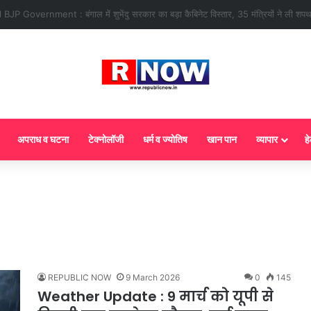
 : आज से गैस सिलेंडर के 5 नए नियम लागू! जानें किसका कटेगा कनेक्शन, कितने दिन बाद होग
अपराध व घटना
टेक्नोलॉजी
धर्म व ज्योतिष
खान पान
व्यापार
हे
REPUBLIC NOW
9 March 2026
0
145
Weather Update : 9 मार्च को यूपी से