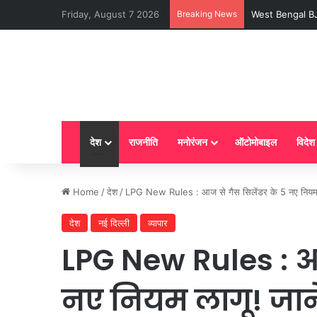
Friday, August 7 2026
Breaking News
LPG New Rules : आ
देश
राजनीति
मनोरंजन
ऑटोमोबाइल
विदेश
Home
/
देश
/
LPG New Rules : आज से गैस सिलेंडर के 5 नए नियम लाग
देश
नई दिल्ली
व्यापार
LPG New Rules : आज
नए नियम लागू! जान