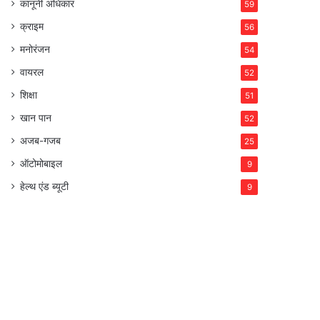
कानूनी अधिकार
59
क्राइम
56
मनोरंजन
54
वायरल
52
शिक्षा
51
खान पान
52
अजब-गजब
25
ऑटोमोबाइल
9
हेल्थ एंड ब्यूटी
9