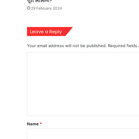
पूरा मामला?
29 February 2024
Leave a Reply
Your email address will not be published.
Required fields
C
o
m
m
e
n
t
*
Name
*