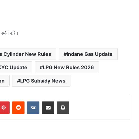
उपयोग करें।
s Cylinder New Rules
Indane Gas Update
KYC Update
LPG New Rules 2026
on
LPG Subsidy News
mblr
Pinterest
Reddit
VKontakte
Share via Email
Print