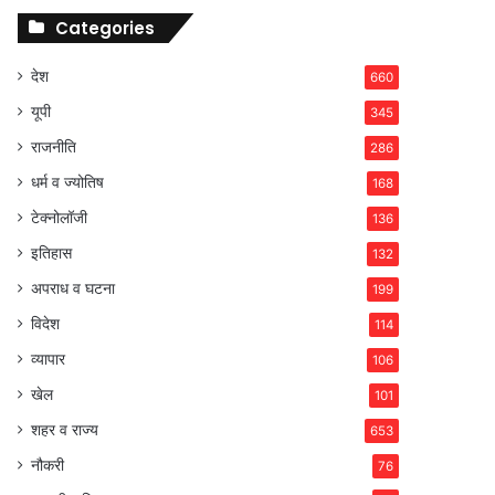
Categories
देश
660
यूपी
345
राजनीति
286
धर्म व ज्योतिष
168
टेक्नोलॉजी
136
इतिहास
132
अपराध व घटना
199
विदेश
114
व्यापार
106
खेल
101
शहर व राज्य
653
नौकरी
76