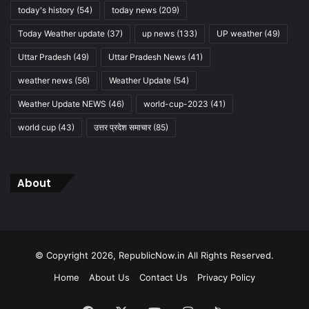
today's history
(54)
today news
(209)
Today Weather update
(37)
up news
(133)
UP weather
(49)
Uttar Pradesh
(49)
Uttar Pradesh News
(41)
weather news
(56)
Weather Update
(54)
Weather Update NEWS
(46)
world-cup-2023
(41)
world cup
(43)
उत्तर प्रदेश समाचार
(85)
About
© Copyright 2026, RepublicNow.in All Rights Reserved.
Home
About Us
Contact Us
Privacy Policy