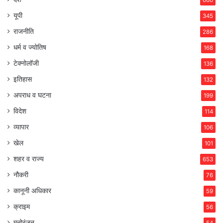
660
यूपी
345
राजनीति
286
धर्म व ज्योतिष
168
टेक्नोलॉजी
136
इतिहास
132
अपराध व घटना
199
विदेश
114
व्यापार
106
खेल
101
शहर व राज्य
653
नौकरी
76
कानूनी अधिकार
59
क्राइम
56
मनोरंजन