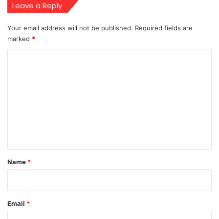
Leave a Reply
Your email address will not be published.
Required fields are
marked
*
C
o
m
m
e
n
t
*
Name
*
Email
*