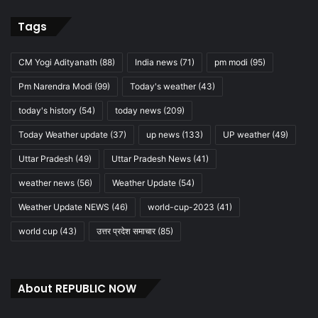
Tags
CM Yogi Adityanath
(88)
India news
(71)
pm modi
(95)
Pm Narendra Modi
(99)
Today's weather
(43)
today's history
(54)
today news
(209)
Today Weather update
(37)
up news
(133)
UP weather
(49)
Uttar Pradesh
(49)
Uttar Pradesh News
(41)
weather news
(56)
Weather Update
(54)
Weather Update NEWS
(46)
world-cup-2023
(41)
world cup
(43)
उत्तर प्रदेश समाचार
(85)
About REPUBLIC NOW