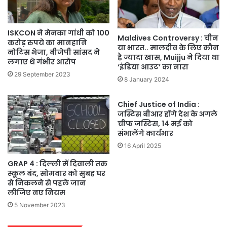
ISKCON ने मेनका गांधी को 100
Maldives Controversy : चीन
करोड़ रुपये का मानहानि
या भारत.. मालदीव के लिए कौन
नोटिस भेजा, बीजेपी सांसद ने
है ज्यादा खास, Muijju ने दिया था
लगाए थे गंभीर आरोप
‘इंडिया आउट’ का नारा
29 September 2023
8 January 2024
Chief Justice of India :
जस्टिस बीआर होंगे देश के अगले
चीफ जस्टिस, 14 मई को
संभालेंगे कार्यभार
16 April 2025
GRAP 4 : दिल्ली में दिवाली तक
स्कूल बंद, सोमवार को सुबह घर
से निकलने से पहले जान
लीजिए नए नियम
5 November 2023