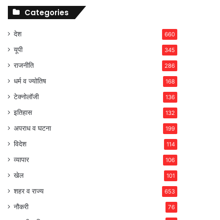
Categories
देश
660
यूपी
345
राजनीति
286
धर्म व ज्योतिष
168
टेक्नोलॉजी
136
इतिहास
132
अपराध व घटना
199
विदेश
114
व्यापार
106
खेल
101
शहर व राज्य
653
नौकरी
76