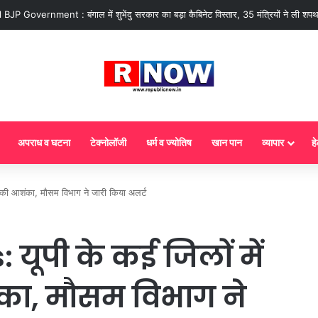
 : आज से गैस सिलेंडर के 5 नए नियम लागू! जानें किसका कटेगा कनेक्शन, कितने दिन बाद होग
अपराध व घटना
टेक्नोलॉजी
धर्म व ज्योतिष
खान पान
व्यापार
हे
की आशंका, मौसम विभाग ने जारी किया अलर्ट
ूपी के कई जिलों में
का, मौसम विभाग ने