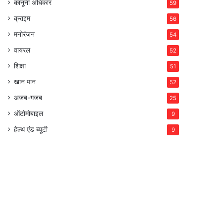
कानूनी अधिकार
59
क्राइम
56
मनोरंजन
54
वायरल
52
शिक्षा
51
खान पान
52
अजब-गजब
25
ऑटोमोबाइल
9
हेल्थ एंड ब्यूटी
9