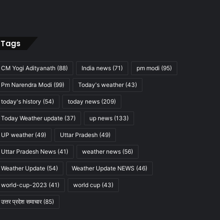
Tags
CM Yogi Adityanath
(88)
India news
(71)
pm modi
(95)
Pm Narendra Modi
(99)
Today's weather
(43)
today's history
(54)
today news
(209)
Today Weather update
(37)
up news
(133)
UP weather
(49)
Uttar Pradesh
(49)
Uttar Pradesh News
(41)
weather news
(56)
Weather Update
(54)
Weather Update NEWS
(46)
world-cup-2023
(41)
world cup
(43)
उत्तर प्रदेश समाचार
(85)