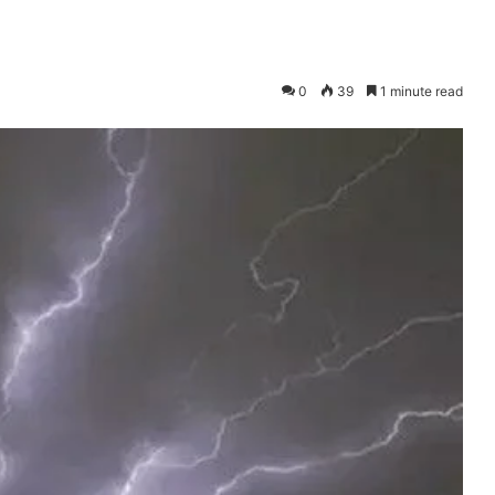
0
39
1 minute read