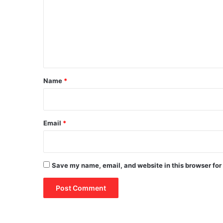
m
m
e
n
t
*
Name
*
Email
*
Save my name, email, and website in this browser for