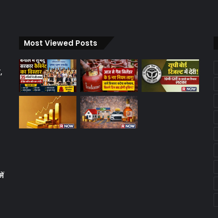
Most Viewed Posts
,
ें
क