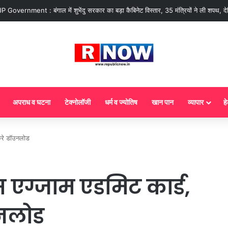
ज से गैस सिलेंडर के 5 नए नियम लागू! जानें किसका कटेगा कनेक्शन, कितने दिन बाद होगी ब
अपराध व घटना
टेक्नोलॉजी
धर्म व ज्योतिष
खान पान
व्यापार
हे
 करे डॉउनलोड
स एग्जाम एडमिट कार्ड,
उनलोड