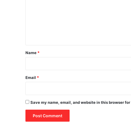
m
m
e
n
t
*
Name
*
Email
*
Save my name, email, and website in this browser for