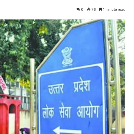
0
76
1 minute read