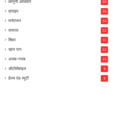
कानूनी अधिकार
59
क्राइम
56
मनोरंजन
54
वायरल
52
शिक्षा
51
खान पान
52
अजब-गजब
25
ऑटोमोबाइल
9
हेल्थ एंड ब्यूटी
9