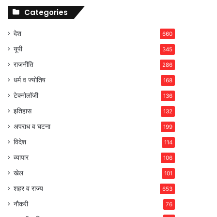
Categories
देश
660
यूपी
345
राजनीति
286
धर्म व ज्योतिष
168
टेक्नोलॉजी
136
इतिहास
132
अपराध व घटना
199
विदेश
114
व्यापार
106
खेल
101
शहर व राज्य
653
नौकरी
76