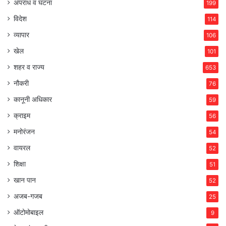
अपराध व घटना
199
विदेश
114
व्यापार
106
खेल
101
शहर व राज्य
653
नौकरी
76
कानूनी अधिकार
59
क्राइम
56
मनोरंजन
54
वायरल
52
शिक्षा
51
खान पान
52
अजब-गजब
25
ऑटोमोबाइल
9