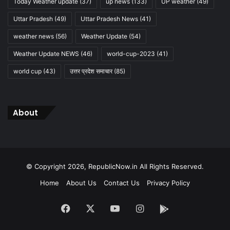
Today Weather update
(37)
up news
(133)
UP weather
(49)
Uttar Pradesh
(49)
Uttar Pradesh News
(41)
weather news
(56)
Weather Update
(54)
Weather Update NEWS
(46)
world-cup-2023
(41)
world cup
(43)
उत्तर प्रदेश समाचार
(85)
About
© Copyright 2026, RepublicNow.in All Rights Reserved.
Home
About Us
Contact Us
Privacy Policy
Facebook
X
YouTube
Instagram
App