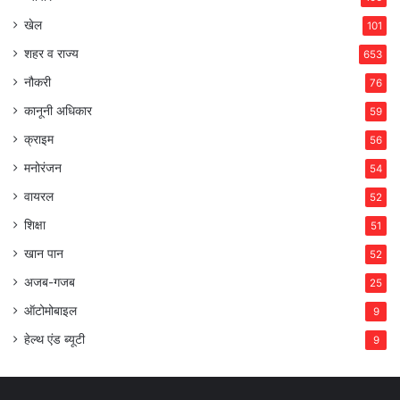
खेल
101
शहर व राज्य
653
नौकरी
76
कानूनी अधिकार
59
क्राइम
56
मनोरंजन
54
वायरल
52
शिक्षा
51
खान पान
52
अजब-गजब
25
ऑटोमोबाइल
9
हेल्थ एंड ब्यूटी
9