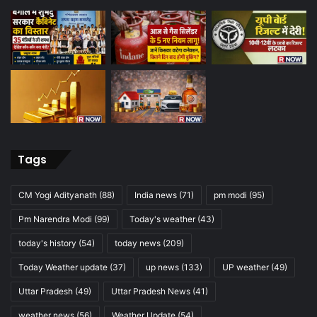
Tags
CM Yogi Adityanath
(88)
India news
(71)
pm modi
(95)
Pm Narendra Modi
(99)
Today's weather
(43)
today's history
(54)
today news
(209)
Today Weather update
(37)
up news
(133)
UP weather
(49)
Uttar Pradesh
(49)
Uttar Pradesh News
(41)
weather news
(56)
Weather Update
(54)