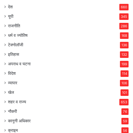
देश
660
यूपी
345
राजनीति
286
धर्म व ज्योतिष
168
टेक्नोलॉजी
136
इतिहास
132
अपराध व घटना
199
विदेश
114
व्यापार
106
खेल
101
शहर व राज्य
653
नौकरी
76
कानूनी अधिकार
59
क्राइम
56