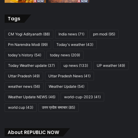
Tags
CM Yogi Adityanath
(88)
India news
(71)
pm modi
(95)
Pm Narendra Modi
(99)
Today's weather
(43)
today's history
(54)
today news
(209)
Today Weather update
(37)
up news
(133)
UP weather
(49)
Uttar Pradesh
(49)
Uttar Pradesh News
(41)
weather news
(56)
Weather Update
(54)
Weather Update NEWS
(46)
world-cup-2023
(41)
world cup
(43)
उत्तर प्रदेश समाचार
(85)
About REPUBLIC NOW