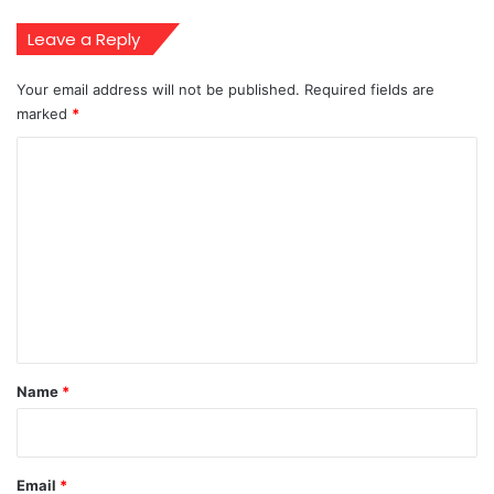
Leave a Reply
Your email address will not be published.
Required fields are
marked
*
C
o
m
m
e
n
t
*
Name
*
Email
*