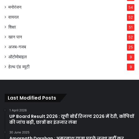
मनोरंजन
54
वायरल
52
शिक्षा
51
खान पान
52
अजब-गजब
25
ऑटोमोबाइल
9
हेल्थ एंड ब्यूटी
9
Last Modified Posts
1 April 2026
UP Board Result 2026 : यूपी बोर्ड रिजल्ट 2026 में देरी, कॉपियों
की जांच बढ़ी, छात्रों का इंतजार लंबा
30 June 2025
Amarnath Darshan : अमरनाथ यात्रा पहले जत्था नहीं कर