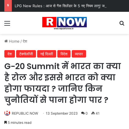
LPG New Rules : आज से गैस सिलेंडर के 5 नए नियम लागू! जानें किसका कटेगा कनेक्शन, कितने दिन बाद होगी बुकिंग?
Menu
Se
Home
/
देश
देश
टेक्नोलॉजी
नई दिल्ली
विदेश
व्यापार
G-20 Summit में भारत का क्या
है रोल और इससे भारत को क्या
होगा फायदा ? जानिए किन
चुनौतियों से पाना होगा पार ?
REPUBLIC NOW
13 September 2023
0
41
5 minutes read