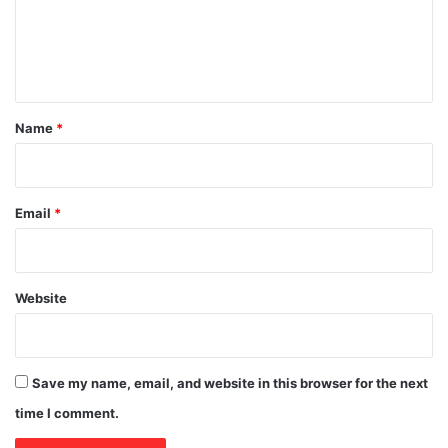
m
e
n
t
*
Name
*
Email
*
Website
Save my name, email, and website in this browser for the next
time I comment.