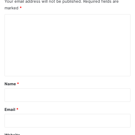
Your email address will not be published.
Required fields are
marked
*
C
o
m
m
e
n
t
*
Name
*
Email
*