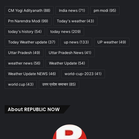
CM Yogi Adityanath
(88)
India news
(71)
pm modi
(95)
Pm Narendra Modi
(99)
Today's weather
(43)
today's history
(54)
today news
(209)
Today Weather update
(37)
up news
(133)
UP weather
(49)
Uttar Pradesh
(49)
Uttar Pradesh News
(41)
weather news
(56)
Weather Update
(54)
Weather Update NEWS
(46)
world-cup-2023
(41)
world cup
(43)
उत्तर प्रदेश समाचार
(85)
About REPUBLIC NOW