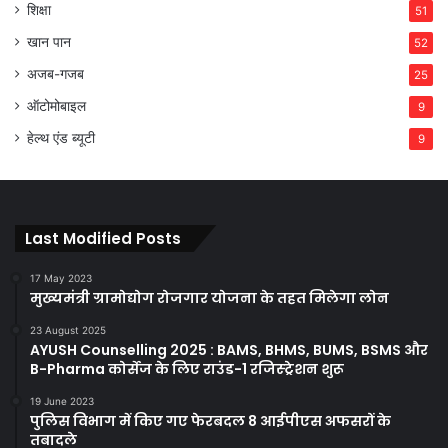
शिक्षा
51
खान पान
52
अजब-गजब
25
ऑटोमोबाइल
9
हेल्थ एंड ब्यूटी
9
Last Modified Posts
17 May 2023
मुख्यमंत्री ग्रामोद्योग रोजगार योजना के तहत मिलेगा लोन
23 August 2025
AYUSH Counselling 2025 : BAMS, BHMS, BUMS, BSMS और
B-Pharma कोर्सेज के लिए राउंड-1 रजिस्ट्रेशन शुरू
19 June 2023
पुलिस विभाग में किए गए फेरबदल 8 आईपीएस अफसरों के
तबादले