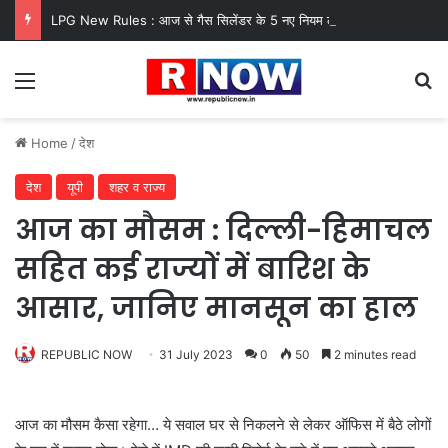
LPG New Rules : आज से गैस सिलेंडर के 5 नए नियम लागू! जानें किसका कटेगा कनेक्शन, कितने दिन बाद होगी बुकिंग?
Menu
Se
Home
/
देश
देश
यूपी
शहर व राज्य
आज का मौसम : दिल्ली-हिमाचल
सहित कई राज्यों में बारिश के
आसार, जानिए मानसून का हाल
REPUBLIC NOW
31 July 2023
0
50
2 minutes read
आज का मौसम कैसा रहेगा… ये सवाल घर से निकलने से लेकर ऑफिस में बैठे लोगों