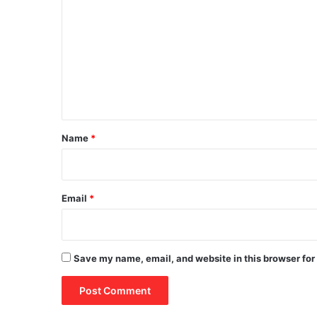
o
m
m
e
n
t
*
Name
*
Email
*
Save my name, email, and website in this browser for