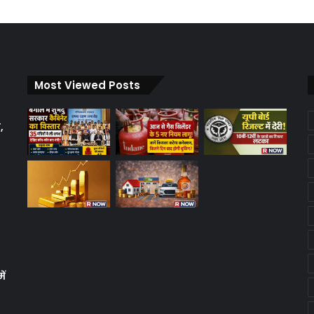
Most Viewed Posts
,
ें
क