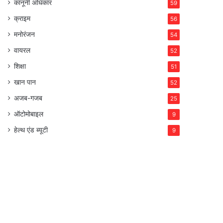
कानूनी अधिकार
59
क्राइम
56
मनोरंजन
54
वायरल
52
शिक्षा
51
खान पान
52
अजब-गजब
25
ऑटोमोबाइल
9
हेल्थ एंड ब्यूटी
9