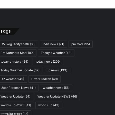
Tags
CM Yogi Adityanath
(88)
India news
(71)
pm modi
(95)
Pm Narendra Modi
(99)
Today's weather
(43)
today's history
(54)
today news
(209)
Today Weather update
(37)
up news
(133)
UP weather
(49)
Uttar Pradesh
(49)
Uttar Pradesh News
(41)
weather news
(56)
Weather Update
(54)
Weather Update NEWS
(46)
world-cup-2023
(41)
world cup
(43)
उत्तर प्रदेश समाचार
(85)