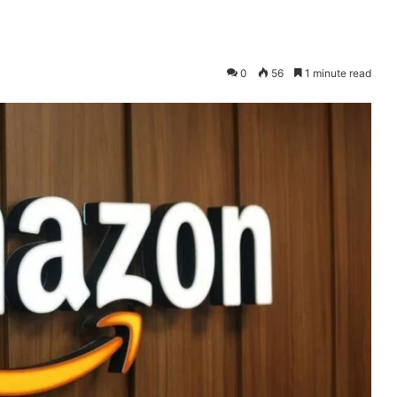
0
56
1 minute read