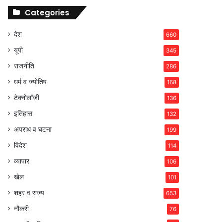
Categories
देश
660
यूपी
345
राजनीति
286
धर्म व ज्योतिष
168
टेक्नोलॉजी
136
इतिहास
132
अपराध व घटना
199
विदेश
114
व्यापार
106
खेल
101
शहर व राज्य
653
नौकरी
76