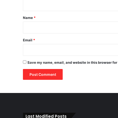
n
t
*
Name
*
Email
*
Save my name, email, and website in this browser for
Last Modified Posts