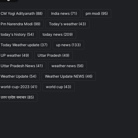
CM Yogi Adityanath
(88)
India news
(71)
pm modi
(95)
Pm Narendra Modi
(99)
Today's weather
(43)
today's history
(54)
today news
(209)
Today Weather update
(37)
up news
(133)
UP weather
(49)
Uttar Pradesh
(49)
Uttar Pradesh News
(41)
weather news
(56)
Weather Update
(54)
Weather Update NEWS
(46)
world-cup-2023
(41)
world cup
(43)
उत्तर प्रदेश समाचार
(85)