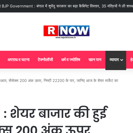
 : आज से गैस सिलेंडर के 5 नए नियम लागू! जानें किसका कटेगा कनेक्शन, कितने दिन बाद होग
अपराध व घटना
टेक्नोलॉजी
धर्म व ज्योतिष
खान पान
व्यापार
हे
ुआत, सेंसेक्स 200 अंक ऊपर, निफ्टी 22200 के पार, जानिए आज के शेयर मार्केट का
: शेयर बाजार की हुई
ेक्स 200 अंक ऊपर,