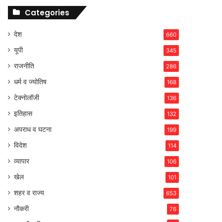
Categories
देश
660
यूपी
345
राजनीति
286
धर्म व ज्योतिष
168
टेक्नोलॉजी
136
इतिहास
132
अपराध व घटना
199
विदेश
114
व्यापार
106
खेल
101
शहर व राज्य
653
नौकरी
76