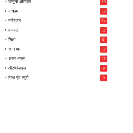
कानूनी अधिकार
59
क्राइम
56
मनोरंजन
54
वायरल
52
शिक्षा
51
खान पान
52
अजब-गजब
25
ऑटोमोबाइल
9
हेल्थ एंड ब्यूटी
9