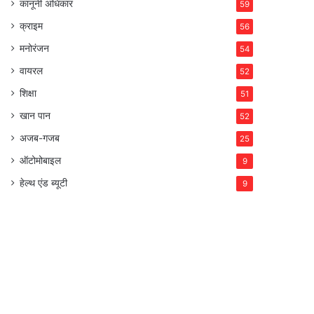
कानूनी अधिकार
59
क्राइम
56
मनोरंजन
54
वायरल
52
शिक्षा
51
खान पान
52
अजब-गजब
25
ऑटोमोबाइल
9
हेल्थ एंड ब्यूटी
9