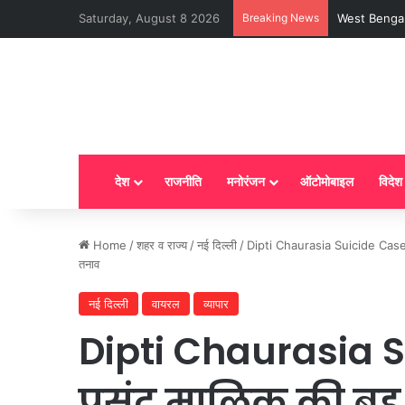
Saturday, August 8 2026
Breaking News
LPG New Rules
देश
राजनीति
मनोरंजन
ऑटोमोबाइल
विदेश
Home
/
शहर व राज्य
/
नई दिल्ली
/
Dipti Chaurasia Suicide Case : कम
तनाव
नई दिल्ली
वायरल
व्यापार
Dipti Chaurasia 
पसंद मालिक की बहू द