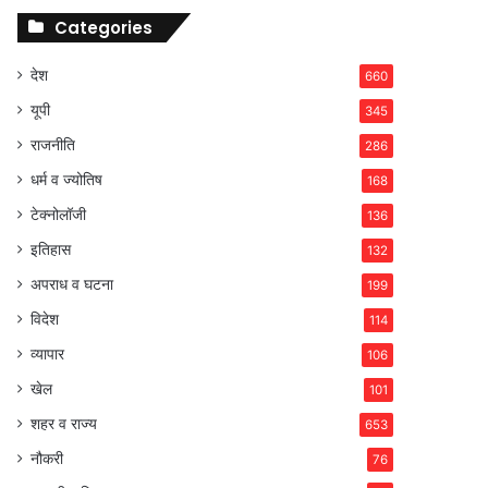
Categories
देश
660
यूपी
345
राजनीति
286
धर्म व ज्योतिष
168
टेक्नोलॉजी
136
इतिहास
132
अपराध व घटना
199
विदेश
114
व्यापार
106
खेल
101
शहर व राज्य
653
नौकरी
76