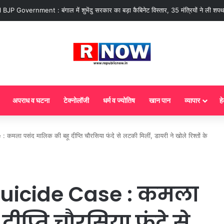
 : आज से गैस सिलेंडर के 5 नए नियम लागू! जानें किसका कटेगा कनेक्शन, कितने दिन बाद होग
अपराध व घटना
टेक्नोलॉजी
धर्म व ज्योतिष
खान पान
व्यापार
हे
ला पसंद मालिक की बहू दीप्ति चौरसिया फंदे से लटकी मिलीं, डायरी ने खोले रिश्तों के
Suicide Case : कमला
ीप्ति चौरसिया फंदे से