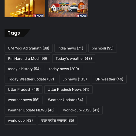
Tags
CM Yogi Adityanath
(88)
India news
(71)
pm modi
(95)
Pm Narendra Modi
(99)
Today's weather
(43)
today's history
(54)
today news
(209)
Today Weather update
(37)
up news
(133)
UP weather
(49)
Uttar Pradesh
(49)
Uttar Pradesh News
(41)
weather news
(56)
Weather Update
(54)
Weather Update NEWS
(46)
world-cup-2023
(41)
world cup
(43)
उत्तर प्रदेश समाचार
(85)