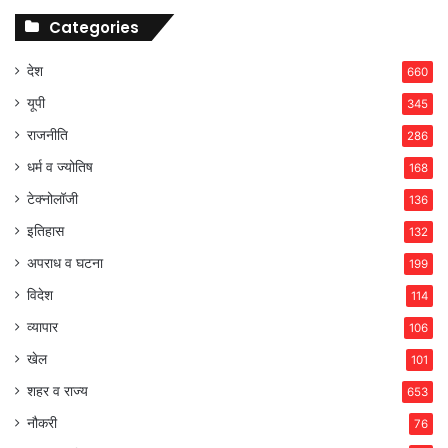
Categories
देश
660
यूपी
345
राजनीति
286
धर्म व ज्योतिष
168
टेक्नोलॉजी
136
इतिहास
132
अपराध व घटना
199
विदेश
114
व्यापार
106
खेल
101
शहर व राज्य
653
नौकरी
76