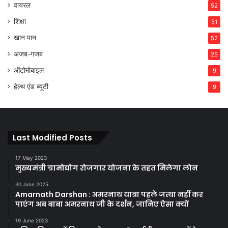
वायरल
52
शिक्षा
51
खान पान
52
अजब-गजब
25
ऑटोमोबाइल
9
हेल्थ एंड ब्यूटी
9
Last Modified Posts
17 May 2023
मुख्यमंत्री ग्रामोद्योग रोजगार योजना के तहत मिलेगा लोन
30 June 2025
Amarnath Darshan : अमरनाथ यात्रा पहले जत्था नहीं कर
पाएंग अब बाबा अमरनाथ जी के दर्शन, जानिए ऐसा क्यों
19 June 2023