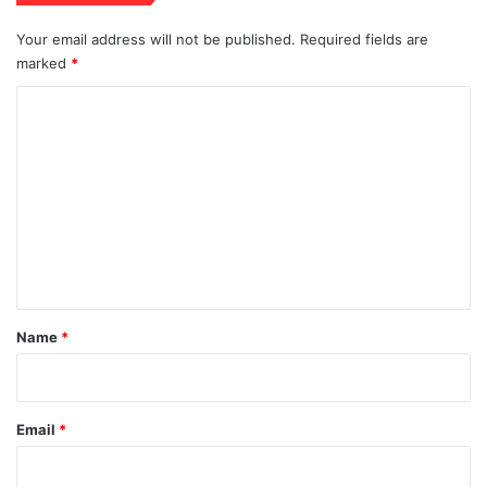
Your email address will not be published.
Required fields are
marked
*
C
o
m
m
e
n
t
*
Name
*
Email
*