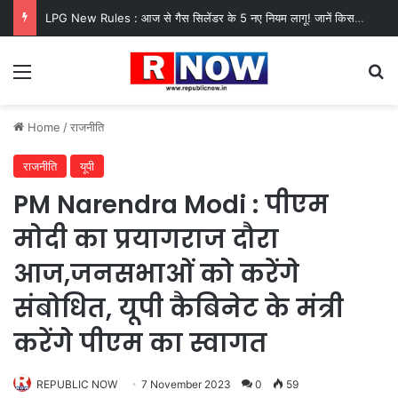
LPG New Rules : आज से गैस सिलेंडर के 5 नए नियम लागू! जानें किसका कटेगा कनेक्शन, कितने दिन बाद होगी बुकिंग?
Menu
Se
Home
/
राजनीति
राजनीति
यूपी
PM Narendra Modi : पीएम
मोदी का प्रयागराज दौरा
आज,जनसभाओं को करेंगे
संबोधित, यूपी कैबिनेट के मंत्री
करेंगे पीएम का स्वागत
REPUBLIC NOW
7 November 2023
0
59