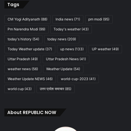
Tags
CM Yogi Adityanath
(88)
India news
(71)
pm modi
(95)
Pm Narendra Modi
(99)
Today's weather
(43)
today's history
(54)
today news
(209)
Today Weather update
(37)
up news
(133)
UP weather
(49)
Uttar Pradesh
(49)
Uttar Pradesh News
(41)
weather news
(56)
Weather Update
(54)
Weather Update NEWS
(46)
world-cup-2023
(41)
world cup
(43)
उत्तर प्रदेश समाचार
(85)
About REPUBLIC NOW