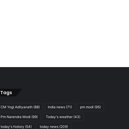
Tags
CM Yogi Adityanath
(88)
India news
(71)
pm modi
(95)
Pm Narendra Modi
(99)
Today's weather
(43)
today's history
(54)
today news
(209)