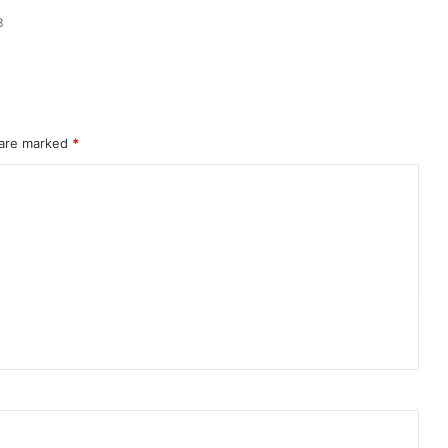
3
 are marked
*