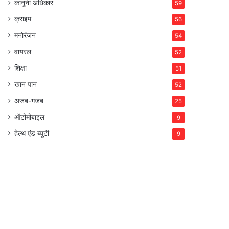
कानूनी अधिकार
59
क्राइम
56
मनोरंजन
54
वायरल
52
शिक्षा
51
खान पान
52
अजब-गजब
25
ऑटोमोबाइल
9
हेल्थ एंड ब्यूटी
9