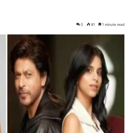
0
81
1 minute read