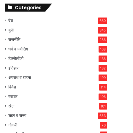
Categories
देश
660
यूपी
345
राजनीति
286
धर्म व ज्योतिष
168
टेक्नोलॉजी
136
इतिहास
132
अपराध व घटना
199
विदेश
114
व्यापार
106
खेल
101
शहर व राज्य
653
नौकरी
76