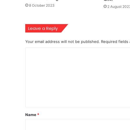
8 October 2023
2 August 202
Leave a Reply
Your email address will not be published.
Required fields
C
o
m
m
e
n
t
*
Name
*