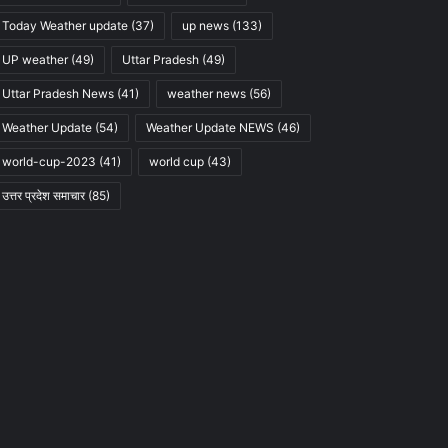
Today Weather update
(37)
up news
(133)
UP weather
(49)
Uttar Pradesh
(49)
Uttar Pradesh News
(41)
weather news
(56)
Weather Update
(54)
Weather Update NEWS
(46)
world-cup-2023
(41)
world cup
(43)
उत्तर प्रदेश समाचार
(85)