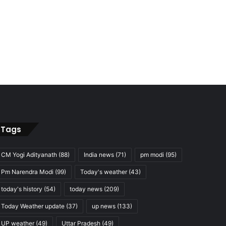
Tags
CM Yogi Adityanath
(88)
India news
(71)
pm modi
(95)
Pm Narendra Modi
(99)
Today's weather
(43)
today's history
(54)
today news
(209)
Today Weather update
(37)
up news
(133)
UP weather
(49)
Uttar Pradesh
(49)