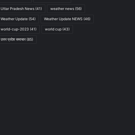
Uttar Pradesh News
(41)
weather news
(56)
Weather Update
(54)
Weather Update NEWS
(46)
world-cup-2023
(41)
world cup
(43)
उत्तर प्रदेश समाचार
(85)