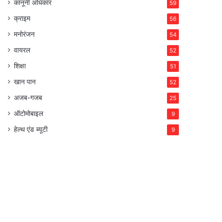
कानूनी अधिकार
59
क्राइम
56
मनोरंजन
54
वायरल
52
शिक्षा
51
खान पान
52
अजब-गजब
25
ऑटोमोबाइल
9
हेल्थ एंड ब्यूटी
9