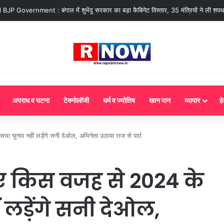
 : आज से गैस सिलेंडर के 5 नए नियम लागू! जानें किसका कटेगा कनेक्शन, कितने दिन बाद होग
अपराध व घटना
टेक्नोलॉजी
धर्म व ज्योतिष
खान पान
व्यापार
हे
नाव नहीं लड़ेंगे सनी देओल, अभिनेता उठाया राज से पर्दा
ए किस वजह से 2024 के
लड़ेंगे सनी देओल,