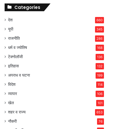
Categories
देश
660
यूपी
345
राजनीति
286
धर्म व ज्योतिष
168
टेक्नोलॉजी
136
इतिहास
132
अपराध व घटना
199
विदेश
114
व्यापार
106
खेल
101
शहर व राज्य
653
नौकरी
76