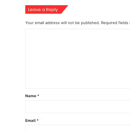
Leave a Reply
Your email address will not be published.
Required fields
C
o
m
m
e
n
t
*
Name
*
Email
*