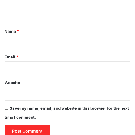
e
n
t
*
Name
*
Email
*
Website
Save my name, email, and website in this browser for the next
time I comment.