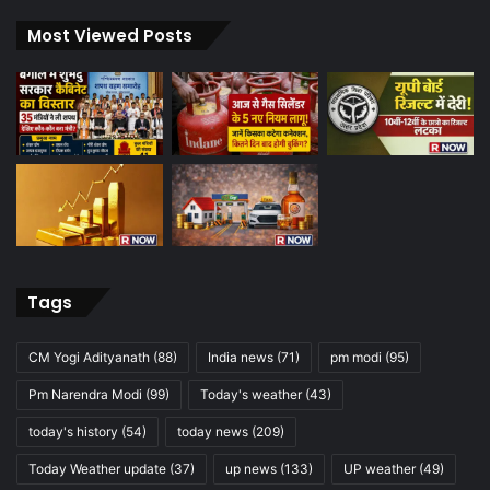
Most Viewed Posts
Tags
CM Yogi Adityanath
(88)
India news
(71)
pm modi
(95)
Pm Narendra Modi
(99)
Today's weather
(43)
today's history
(54)
today news
(209)
Today Weather update
(37)
up news
(133)
UP weather
(49)