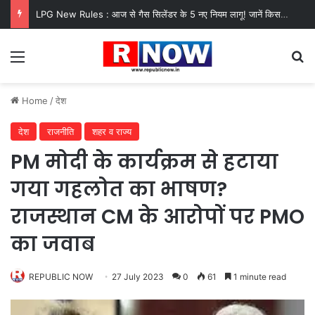
LPG New Rules : आज से गैस सिलेंडर के 5 नए नियम लागू! जानें किसका कटेगा कनेक्शन, कितने दिन बाद होगी बुकिंग?
Menu
Se
Home
/
देश
देश
राजनीति
शहर व राज्य
PM मोदी के कार्यक्रम से हटाया
गया गहलोत का भाषण?
राजस्थान CM के आरोपों पर PMO
का जवाब
REPUBLIC NOW
27 July 2023
0
61
1 minute read