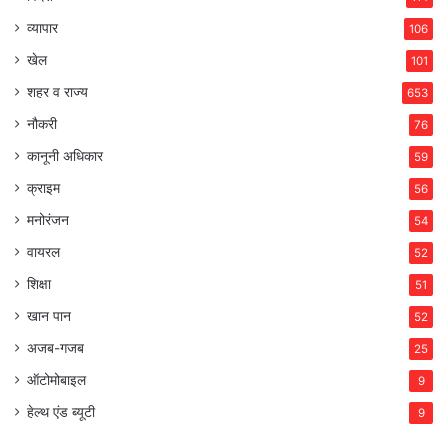
व्यापार
106
खेल
101
शहर व राज्य
653
नौकरी
76
कानूनी अधिकार
59
क्राइम
56
मनोरंजन
54
वायरल
52
शिक्षा
51
खान पान
52
अजब-गजब
25
ऑटोमोबाइल
9
हेल्थ एंड ब्यूटी
9