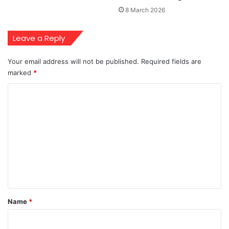
8 March 2026
Leave a Reply
Your email address will not be published.
Required fields are
marked
*
C
o
m
m
e
n
t
*
Name
*