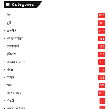
Categories
देश
660
यूपी
345
राजनीति
286
धर्म व ज्योतिष
168
टेक्नोलॉजी
136
इतिहास
132
अपराध व घटना
199
विदेश
114
व्यापार
106
खेल
101
शहर व राज्य
653
नौकरी
76
कानूनी अधिकार
59