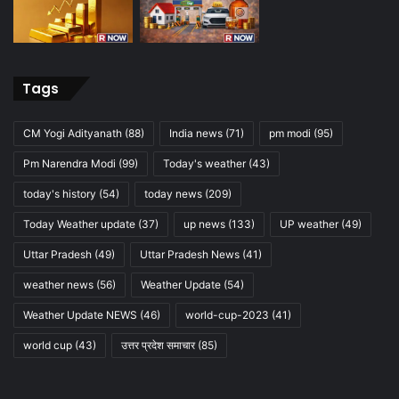
Tags
CM Yogi Adityanath
(88)
India news
(71)
pm modi
(95)
Pm Narendra Modi
(99)
Today's weather
(43)
today's history
(54)
today news
(209)
Today Weather update
(37)
up news
(133)
UP weather
(49)
Uttar Pradesh
(49)
Uttar Pradesh News
(41)
weather news
(56)
Weather Update
(54)
Weather Update NEWS
(46)
world-cup-2023
(41)
world cup
(43)
उत्तर प्रदेश समाचार
(85)