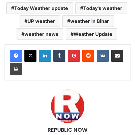
Today Weather update
Today's weather
UP weather
weather in Bihar
weather news
Weather Update
LinkedIn
Tumblr
Pinterest
Reddit
VKontakte
Share via Email
Print
REPUBLIC NOW