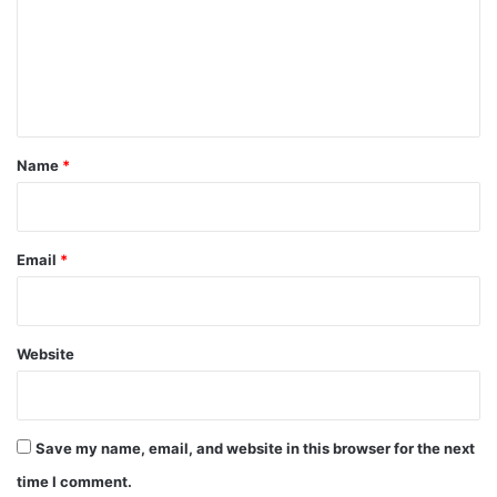
m
e
n
t
*
Name
*
Email
*
Website
Save my name, email, and website in this browser for the next
time I comment.