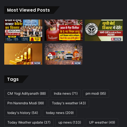
Most Viewed Posts
Tags
CM Yogi Adityanath
(88)
India news
(71)
pm modi
(95)
Pm Narendra Modi
(99)
Today's weather
(43)
today's history
(54)
today news
(209)
Today Weather update
(37)
up news
(133)
UP weather
(49)