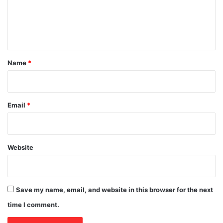
e
n
t
*
Name
*
Email
*
Website
Save my name, email, and website in this browser for the next
time I comment.