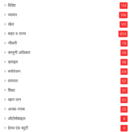
विदेश
114
व्यापार
106
खेल
101
शहर व राज्य
653
नौकरी
76
कानूनी अधिकार
59
क्राइम
56
मनोरंजन
54
वायरल
52
शिक्षा
51
खान पान
52
अजब-गजब
25
ऑटोमोबाइल
9
हेल्थ एंड ब्यूटी
9