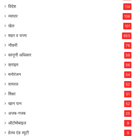
विदेश
114
व्यापार
106
खेल
101
शहर व राज्य
653
नौकरी
76
कानूनी अधिकार
59
क्राइम
56
मनोरंजन
54
वायरल
52
शिक्षा
51
खान पान
52
अजब-गजब
25
ऑटोमोबाइल
9
हेल्थ एंड ब्यूटी
9