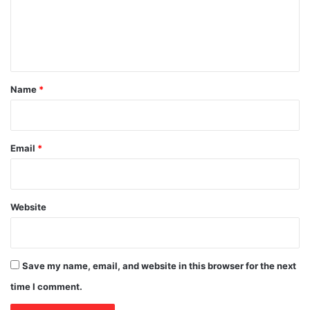
m
e
n
t
*
Name
*
Email
*
Website
Save my name, email, and website in this browser for the next
time I comment.