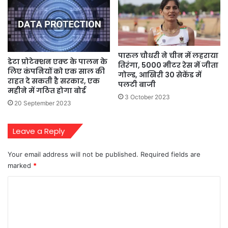
पारुल चौधरी ने चीन में लहराया
डेटा प्रोटेक्‍शन एक्‍ट के पालन के
तिरंगा, 5000 मीटर रेस में जीता
लिए कंपनियों को एक साल की
गोल्ड, आखिरी 30 सेकेंड में
राहत दे सकती है सरकार, एक
पलटी बाजी
महीने में गठित होगा बोर्ड
3 October 2023
20 September 2023
Leave a Reply
Your email address will not be published.
Required fields are
marked
*
C
o
m