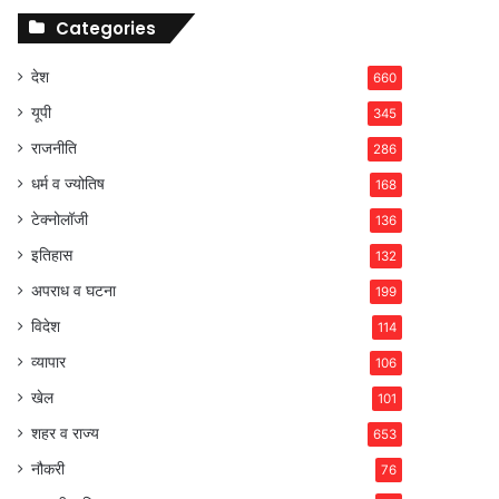
Categories
देश
660
यूपी
345
राजनीति
286
धर्म व ज्योतिष
168
टेक्नोलॉजी
136
इतिहास
132
अपराध व घटना
199
विदेश
114
व्यापार
106
खेल
101
शहर व राज्य
653
नौकरी
76