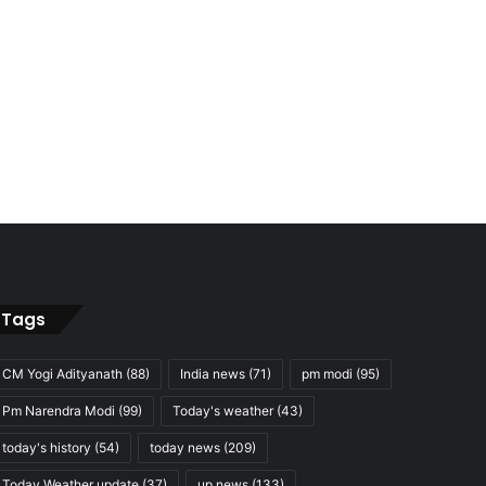
Tags
CM Yogi Adityanath
(88)
India news
(71)
pm modi
(95)
Pm Narendra Modi
(99)
Today's weather
(43)
today's history
(54)
today news
(209)
Today Weather update
(37)
up news
(133)