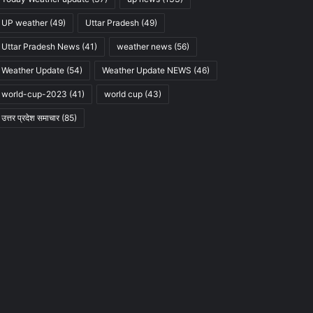
UP weather
(49)
Uttar Pradesh
(49)
Uttar Pradesh News
(41)
weather news
(56)
Weather Update
(54)
Weather Update NEWS
(46)
world-cup-2023
(41)
world cup
(43)
उत्तर प्रदेश समाचार
(85)