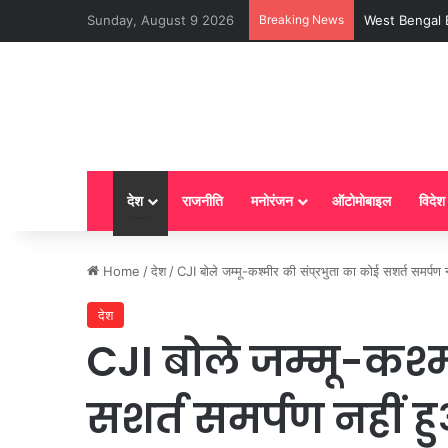
Sunday, August 9 2026
Breaking News
West Bengal BJP 
देश
राजनीति
मनोरंजन
ऑटोमोबाइल
विदेश
Home
/
देश
/
CJI बोले जम्मू-कश्मीर की संप्रभुता का कोई सशर्त समर्पण 
देश
CJI बोले जम्मू-कश्म
सशर्त समर्पण नहीं ह