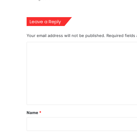
Leave a Reply
Your email address will not be published.
Required fields
C
o
m
m
e
n
t
*
Name
*