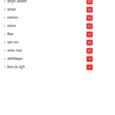
कानूनी अधिकार
59
क्राइम
56
मनोरंजन
54
वायरल
52
शिक्षा
51
खान पान
52
अजब-गजब
25
ऑटोमोबाइल
9
हेल्थ एंड ब्यूटी
9