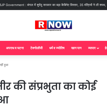
Government : बंगाल में शुभेंदु सरकार का बड़ा कैबिनेट विस्तार, 35 मंत्रियों ने ली शपथ, 
अपराध व घटना
टेक्नोलॉजी
धर्म व ज्योतिष
खान पान
व्यापार
हे
नहीं हुआ
ीर की संप्रभुता का कोई
ुआ