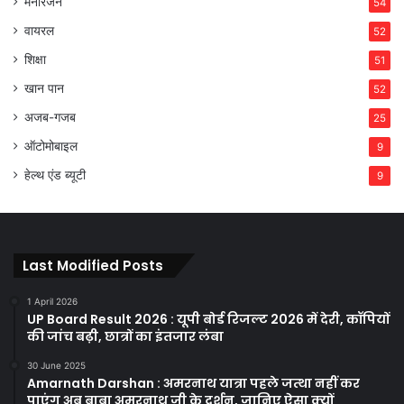
मनोरंजन
54
वायरल
52
शिक्षा
51
खान पान
52
अजब-गजब
25
ऑटोमोबाइल
9
हेल्थ एंड ब्यूटी
9
Last Modified Posts
1 April 2026
UP Board Result 2026 : यूपी बोर्ड रिजल्ट 2026 में देरी, कॉपियों
की जांच बढ़ी, छात्रों का इंतजार लंबा
30 June 2025
Amarnath Darshan : अमरनाथ यात्रा पहले जत्था नहीं कर
पाएंग अब बाबा अमरनाथ जी के दर्शन, जानिए ऐसा क्यों