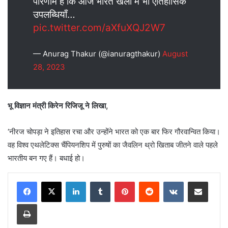
परिणाम है कि आज भारत खेलों में भी ऐतिहासिक
उपलब्धियाँ…
pic.twitter.com/aXfuXQJ2W7
— Anurag Thakur (@ianuragthakur)
August
28, 2023
भू विज्ञान मंत्री किरेन रिजिजू ने लिखा,
‘नीरज चोपड़ा ने इतिहास रचा और उन्होंने भारत को एक बार फिर गौरवान्वित किया।
वह विश्व एथलेटिक्स चैंपियनशिप में पुरुषों का जैवलिन थ्रो खिताब जीतने वाले पहले
भारतीय बन गए हैं। बधाई हो।
LinkedIn
Tumblr
Pinterest
Reddit
VKontakte
Share via Email
Print