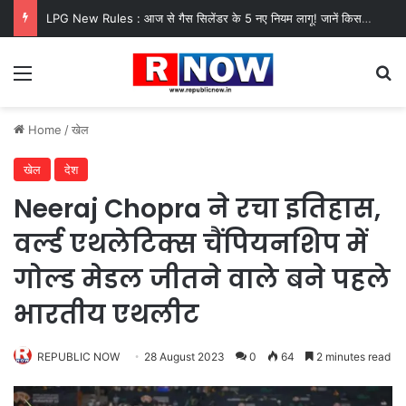
LPG New Rules : आज से गैस सिलेंडर के 5 नए नियम लागू! जानें किसका कटेगा कनेक्शन, कितने दिन बाद होगी बुकिंग?
Menu
Se
Home
/
खेल
खेल
देश
Neeraj Chopra ने रचा इतिहास,
वर्ल्ड एथलेटिक्स चैंपियनशिप में
गोल्ड मेडल जीतने वाले बने पहले
भारतीय एथलीट
REPUBLIC NOW
28 August 2023
0
64
2 minutes read