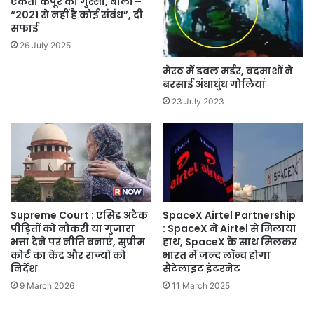
एकता कपूर का गुस्सा, बोलीं –
“2021 से नहीं है कोई संबंध”, दी
सफाई
26 July 2025
मेरठ में डबल मर्डर, बदमाशों ने
बरसाई अंधाधुंध गोलियां
23 July 2023
Supreme Court : एसिड अटैक
SpaceX Airtel Partnership
पीड़ितों को नौकरी या गुजारा
: SpaceX ने Airtel से मिलाया
भत्ता देने पर नीति बनाएं, सुप्रीम
हाथ, SpaceX के साथ मिलकर
कोर्ट का केंद्र और राज्यों को
भारत में जल्द लॉन्च होगा
निर्देश
सैटेलाइट इंटरनेट
9 March 2026
11 March 2025