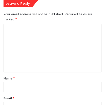
Leave a Reply
Your email address will not be published.
Required fields are
marked
*
C
o
m
m
e
n
t
*
Name
*
Email
*