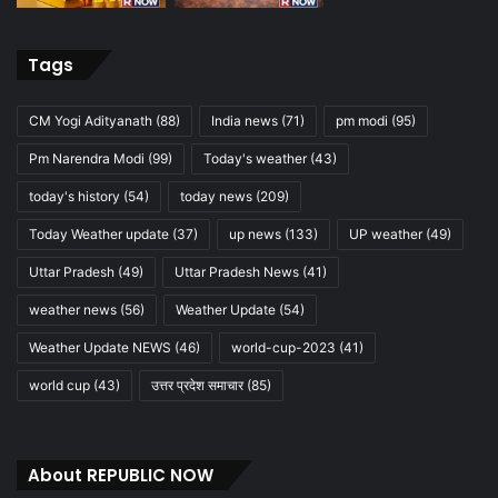
Tags
CM Yogi Adityanath
(88)
India news
(71)
pm modi
(95)
Pm Narendra Modi
(99)
Today's weather
(43)
today's history
(54)
today news
(209)
Today Weather update
(37)
up news
(133)
UP weather
(49)
Uttar Pradesh
(49)
Uttar Pradesh News
(41)
weather news
(56)
Weather Update
(54)
Weather Update NEWS
(46)
world-cup-2023
(41)
world cup
(43)
उत्तर प्रदेश समाचार
(85)
About REPUBLIC NOW