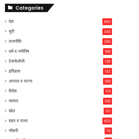
Categories
देश
660
यूपी
345
राजनीति
286
धर्म व ज्योतिष
168
टेक्नोलॉजी
136
इतिहास
132
अपराध व घटना
199
विदेश
114
व्यापार
106
खेल
101
शहर व राज्य
653
नौकरी
76