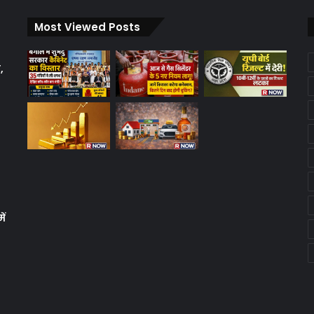
Most Viewed Posts
,
ें
क