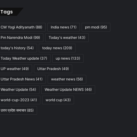
Tags
CM Yogi Adityanath
(88)
India news
(71)
pm modi
(95)
Pm Narendra Modi
(99)
Today's weather
(43)
today's history
(54)
today news
(209)
Today Weather update
(37)
up news
(133)
UP weather
(49)
Uttar Pradesh
(49)
Uttar Pradesh News
(41)
weather news
(56)
Weather Update
(54)
Weather Update NEWS
(46)
world-cup-2023
(41)
world cup
(43)
उत्तर प्रदेश समाचार
(85)