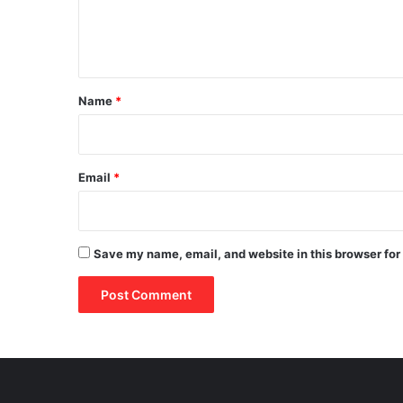
e
n
t
*
Name
*
Email
*
Save my name, email, and website in this browser for