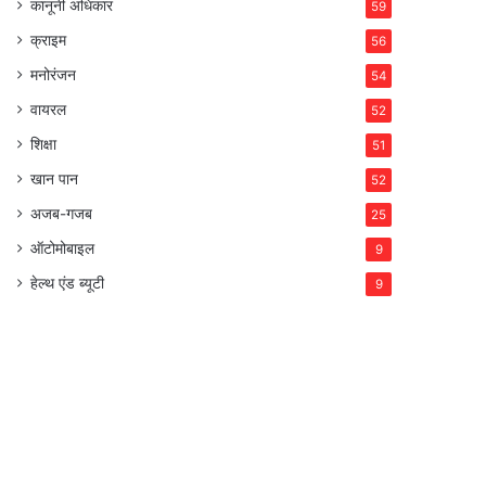
कानूनी अधिकार
59
क्राइम
56
मनोरंजन
54
वायरल
52
शिक्षा
51
खान पान
52
अजब-गजब
25
ऑटोमोबाइल
9
हेल्थ एंड ब्यूटी
9