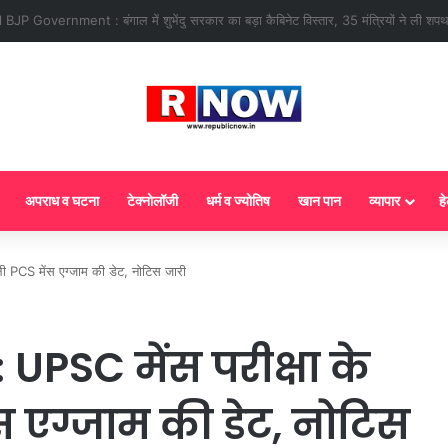
 : आज से गैस सिलेंडर के 5 नए नियम लागू! जानें किसका कटेगा कनेक्शन, कितने दिन बाद होग
अपराध व घटना
टेक्नोलॉजी
धर्म व ज्योतिष
खान पान
व्यापार
हे
PCS मेंस एग्जाम की डेट, नोटिस जारी
PSC मेंस परीक्षा के
 एग्जाम की डेट, नोटिस