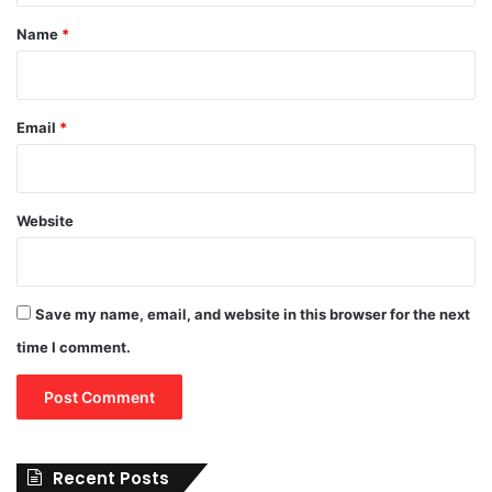
*
Name
*
Email
*
Website
Save my name, email, and website in this browser for the next
time I comment.
Recent Posts