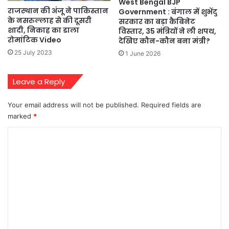
West Bengal BJP
राजस्थान की अंजू ने पाकिस्तान
Government : बंगाल में शुभेंदु
के नसरुल्लाह से की दूसरी
सरकार का बड़ा कैबिनेट
शादी, निकाह का डाला
विस्तार, 35 मंत्रियों ने ली शपथ,
रोमांटिक Video
देखिए कौन-कौन बना मंत्री?
25 July 2023
1 June 2026
Leave a Reply
Your email address will not be published.
Required fields are
marked
*
C
o
m
m
e
n
t