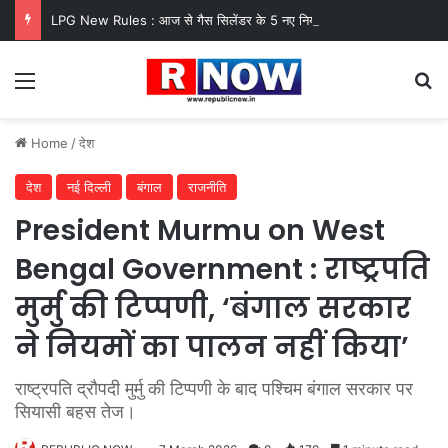
LPG New Rules : आज से गैस सिलेंडर के 5 नए नियम लागू! जानें किसका कटेगा कनेक्शन, कितने दिन बाद होगी बुकिंग?
Menu
Se
Home
/
देश
देश
नई दिल्ली
बंगाल
राजनीति
President Murmu on West
Bengal Government : राष्ट्रपति
मुर्मु की टिप्पणी, ‘बंगाल सरकार
ने नियमों का पालन नहीं किया’
राष्ट्रपति द्रौपदी मुर्मु की टिप्पणी के बाद पश्चिम बंगाल सरकार पर
सियासी बहस तेज।