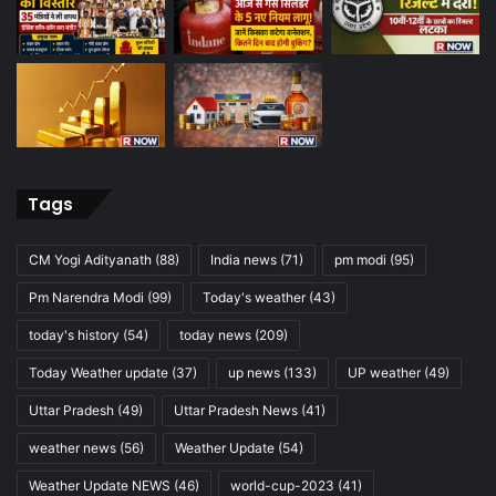
Tags
CM Yogi Adityanath
(88)
India news
(71)
pm modi
(95)
Pm Narendra Modi
(99)
Today's weather
(43)
today's history
(54)
today news
(209)
Today Weather update
(37)
up news
(133)
UP weather
(49)
Uttar Pradesh
(49)
Uttar Pradesh News
(41)
weather news
(56)
Weather Update
(54)
Weather Update NEWS
(46)
world-cup-2023
(41)