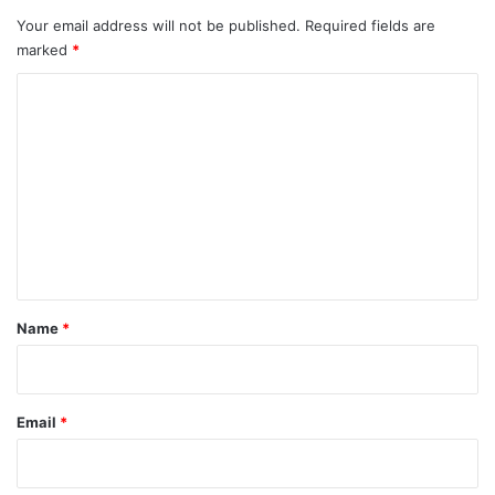
Your email address will not be published.
Required fields are
marked
*
C
o
m
m
e
n
t
*
Name
*
Email
*