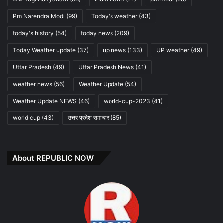
Pm Narendra Modi
(99)
Today's weather
(43)
today's history
(54)
today news
(209)
Today Weather update
(37)
up news
(133)
UP weather
(49)
Uttar Pradesh
(49)
Uttar Pradesh News
(41)
weather news
(56)
Weather Update
(54)
Weather Update NEWS
(46)
world-cup-2023
(41)
world cup
(43)
उत्तर प्रदेश समाचार
(85)
About REPUBLIC NOW