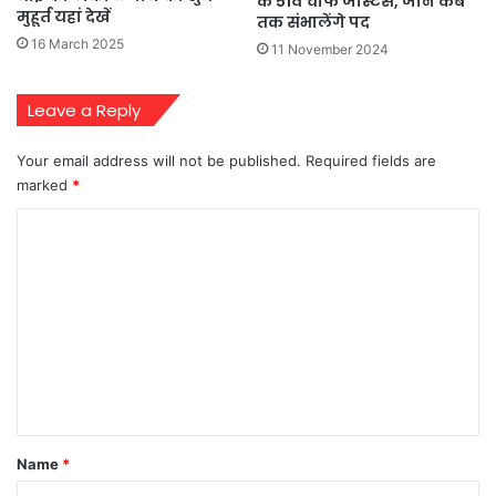
के 51वें चीफ जस्टिस, जानें कब
मुहूर्त यहां देखें
तक संभालेंगे पद
16 March 2025
11 November 2024
Leave a Reply
Your email address will not be published.
Required fields are
marked
*
C
o
m
m
e
n
t
*
Name
*