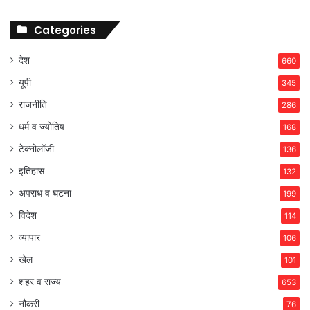
Categories
देश
660
यूपी
345
राजनीति
286
धर्म व ज्योतिष
168
टेक्नोलॉजी
136
इतिहास
132
अपराध व घटना
199
विदेश
114
व्यापार
106
खेल
101
शहर व राज्य
653
नौकरी
76