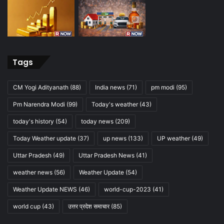
Tags
CM Yogi Adityanath
(88)
India news
(71)
pm modi
(95)
Pm Narendra Modi
(99)
Today's weather
(43)
today's history
(54)
today news
(209)
Today Weather update
(37)
up news
(133)
UP weather
(49)
Uttar Pradesh
(49)
Uttar Pradesh News
(41)
weather news
(56)
Weather Update
(54)
Weather Update NEWS
(46)
world-cup-2023
(41)
world cup
(43)
उत्तर प्रदेश समाचार
(85)