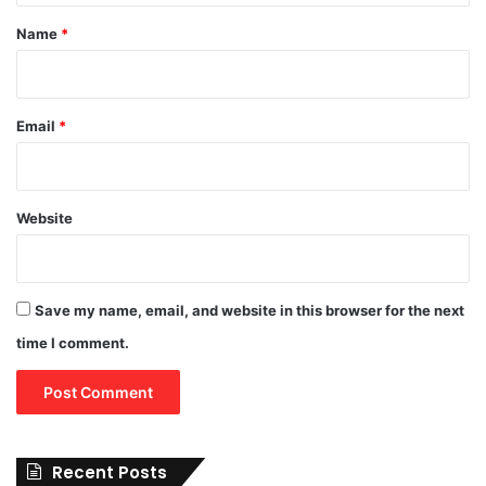
*
Name
*
Email
*
Website
Save my name, email, and website in this browser for the next
time I comment.
Recent Posts