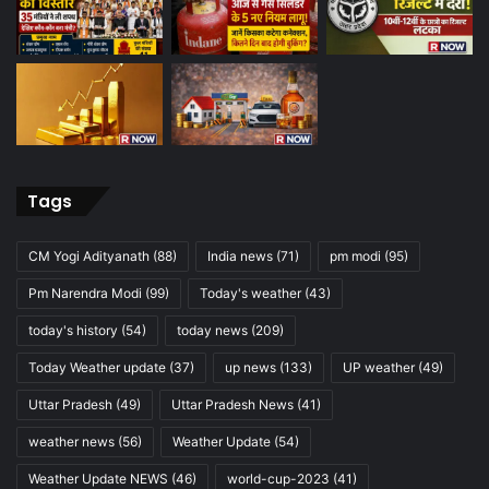
Tags
CM Yogi Adityanath
(88)
India news
(71)
pm modi
(95)
Pm Narendra Modi
(99)
Today's weather
(43)
today's history
(54)
today news
(209)
Today Weather update
(37)
up news
(133)
UP weather
(49)
Uttar Pradesh
(49)
Uttar Pradesh News
(41)
weather news
(56)
Weather Update
(54)
Weather Update NEWS
(46)
world-cup-2023
(41)