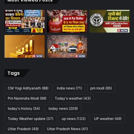
Tags
CM Yogi Adityanath
(88)
India news
(71)
pm modi
(95)
Pm Narendra Modi
(99)
Today's weather
(43)
today's history
(54)
today news
(209)
Today Weather update
(37)
up news
(133)
UP weather
(49)
Uttar Pradesh
(49)
Uttar Pradesh News
(41)