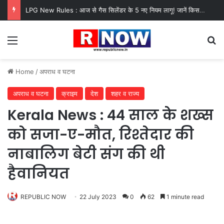
LPG New Rules : आज से गैस सिलेंडर के 5 नए नियम लागू! जानें किसका कटेगा कनेक्शन, कितने दिन बाद होगी बुकिंग?
Menu
Se
Home
/
अपराध व घटना
अपराध व घटना
क्राइम
देश
शहर व राज्य
Kerala News : 44 साल के शख्स
को सजा-ए-मौत, रिश्तेदार की
नाबालिग बेटी संग की थी
हैवानियत
REPUBLIC NOW
22 July 2023
0
62
1 minute read