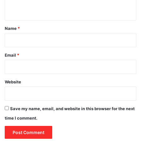
n
t
*
Name
*
Email
*
Website
Save my name, email, and website in this browser for the next
time I comment.