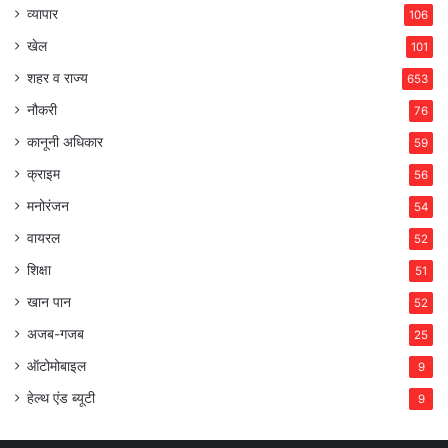
व्यापार
106
खेल
101
शहर व राज्य
653
नौकरी
76
कानूनी अधिकार
59
क्राइम
56
मनोरंजन
54
वायरल
52
शिक्षा
51
खान पान
52
अजब-गजब
25
ऑटोमोबाइल
9
हेल्थ एंड ब्यूटी
9