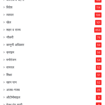
विदेश
114
व्यापार
106
खेल
101
शहर व राज्य
653
नौकरी
76
कानूनी अधिकार
59
क्राइम
56
मनोरंजन
54
वायरल
52
शिक्षा
51
खान पान
52
अजब-गजब
25
ऑटोमोबाइल
9
हेल्थ एंड ब्यूटी
9