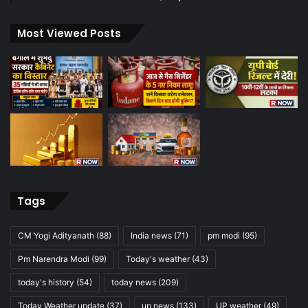
Most Viewed Posts
Tags
CM Yogi Adityanath
(88)
India news
(71)
pm modi
(95)
Pm Narendra Modi
(99)
Today's weather
(43)
today's history
(54)
today news
(209)
Today Weather update
(37)
up news
(133)
UP weather
(49)