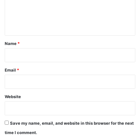
m
e
n
t
*
Name
*
Email
*
Website
Save my name, email, and website in this browser for the next
time I comment.