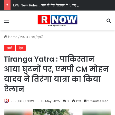
LPG New Rules : आज से गैस सिलेंडर के 5 नए नियम लागू! जानें किसका कटेगा कनेक्शन, कितने दिन बाद होगी बुकिंग?
Menu
Se
Home
/
शहर व राज्य
/
एमपी
एमपी
देश
Tiranga Yatra : पाकिस्तान
आया घुटनों पर, एमपी CM मोहन
यादव ने तिरंगा यात्रा का किया
ऐलान
REPUBLIC NOW
13 May 2025
0
123
2 minutes read