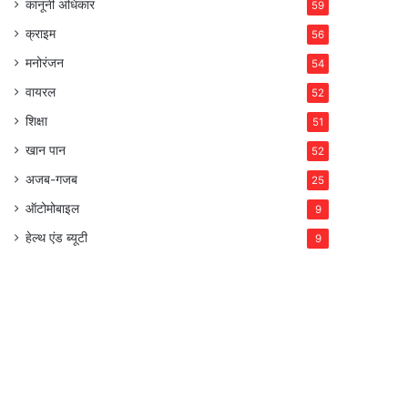
कानूनी अधिकार
59
क्राइम
56
मनोरंजन
54
वायरल
52
शिक्षा
51
खान पान
52
अजब-गजब
25
ऑटोमोबाइल
9
हेल्थ एंड ब्यूटी
9