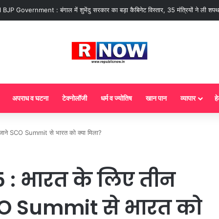
 : आज से गैस सिलेंडर के 5 नए नियम लागू! जानें किसका कटेगा कनेक्शन, कितने दिन बाद होग
अपराध व घटना
टेक्नोलॉजी
धर्म व ज्योतिष
खान पान
व्यापार
हे
जाने SCO Summit से भारत को क्‍या मिला?
: भारत के लिए तीन
SCO Summit से भारत को