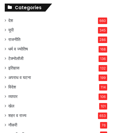
Categories
देश
660
यूपी
345
राजनीति
286
धर्म व ज्योतिष
168
टेक्नोलॉजी
136
इतिहास
132
अपराध व घटना
199
विदेश
114
व्यापार
106
खेल
101
शहर व राज्य
653
नौकरी
76