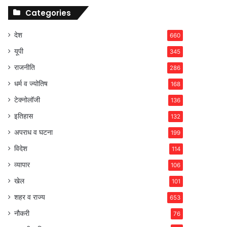
Categories
देश
660
यूपी
345
राजनीति
286
धर्म व ज्योतिष
168
टेक्नोलॉजी
136
इतिहास
132
अपराध व घटना
199
विदेश
114
व्यापार
106
खेल
101
शहर व राज्य
653
नौकरी
76