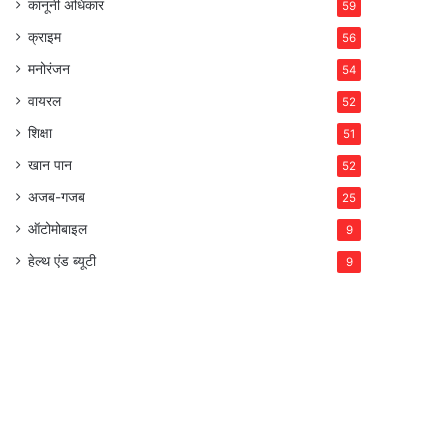
कानूनी अधिकार
59
क्राइम
56
मनोरंजन
54
वायरल
52
शिक्षा
51
खान पान
52
अजब-गजब
25
ऑटोमोबाइल
9
हेल्थ एंड ब्यूटी
9