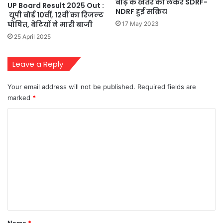
बाढ़ के खतरे को लेकर SDRF-
UP Board Result 2025 Out :
NDRF हुई सक्रिय
यूपी बोर्ड 10वीं, 12वीं का रिजल्ट
घोषित, बेटियों ने मारी बाजी
17 May 2023
25 April 2025
Leave a Reply
Your email address will not be published.
Required fields are
marked
*
C
o
m
m
e
n
t
*