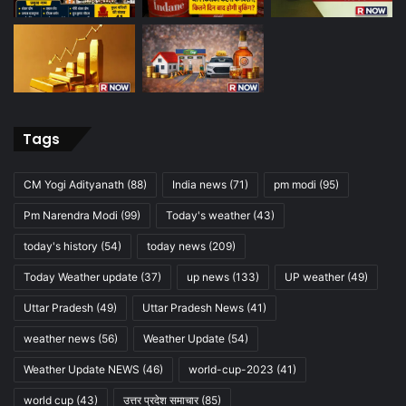
Tags
CM Yogi Adityanath
(88)
India news
(71)
pm modi
(95)
Pm Narendra Modi
(99)
Today's weather
(43)
today's history
(54)
today news
(209)
Today Weather update
(37)
up news
(133)
UP weather
(49)
Uttar Pradesh
(49)
Uttar Pradesh News
(41)
weather news
(56)
Weather Update
(54)
Weather Update NEWS
(46)
world-cup-2023
(41)
world cup
(43)
उत्तर प्रदेश समाचार
(85)