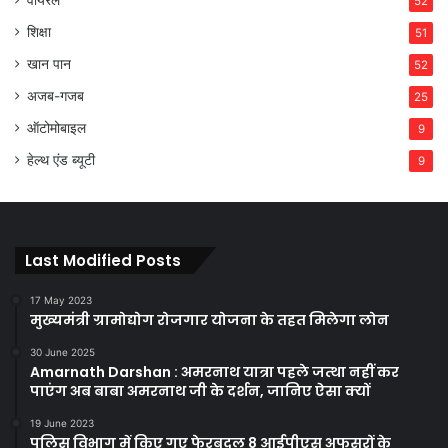
वायरल
52
शिक्षा
51
खान पान
52
अजब-गजब
25
ऑटोमोबाइल
9
हेल्थ एंड ब्यूटी
9
Last Modified Posts
17 May 2023
मुख्यमंत्री ग्रामोद्योग रोजगार योजना के तहत मिलेगा लोन
30 June 2025
Amarnath Darshan : अमरनाथ यात्रा पहले जत्था नहीं कर
पाएंग अब बाबा अमरनाथ जी के दर्शन, जानिए ऐसा क्यों
19 June 2023
पुलिस विभाग में किए गए फेरबदल 8 आईपीएस अफसरों के