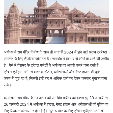
अयोध्‍या में राम मंद‍िर न‍िर्माण के साथ ही जनवरी 2024 में होने वाले प्राण प्रतिष्ठा
समारोह के ल‍िए तैयार‍ियां जोरों पर हैं। समारोह में देशभर से लोगों के आने की उम्‍मीद
है। ऐसे में देशभर के ट्रैवल एजेंटों ने अयोध्‍या पर अपनी नजरें जमा रखी हैं।
ट्रैवल एजेंट्स अभी से शहर के होटल, धर्मशालाओं और गेस्‍ट हाउस की बुकिंग
करने में जुट गए हैं, ज‍िससे इन्‍हें बाद में अधि‍क दामों पर देकर जमकर मुनाफा कमा
सकें।
दरअसल, राम मंद‍िर के उद्घाटन की संभाव‍ित तारीख को देखते हुए 20 जनवरी से
26 जनवरी 2024 में अयोध्‍या में होटल, गेस्ट हाउस और धर्मशालाओं की बुकिंग के
ल‍िए र‍िक्‍वेस्‍ट की भरमार हो गई है। लूट-घसोट के ल‍िए ट्रैवल एजेंट्स अभी से