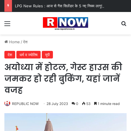
LPG New Rules : आज से गैस सिलेंडर के 5 नए नियम लागू! जानें किसका कटेगा कनेक्शन, कितने दिन बाद होगी बुकिंग?
Menu
Se
Home
/
देश
देश
धर्म व ज्योतिष
यूपी
अयोध्या में होटल, गेस्ट हाउस की
जमकर हो रही बुकिंग, यहां जानें
वजह
REPUBLIC NOW
28 July 2023
0
53
1 minute read