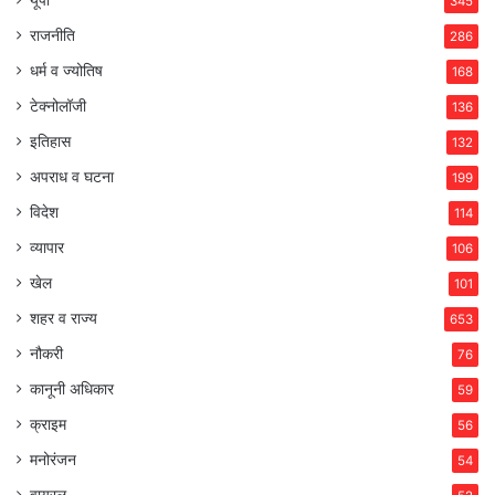
यूपी
345
राजनीति
286
धर्म व ज्योतिष
168
टेक्नोलॉजी
136
इतिहास
132
अपराध व घटना
199
विदेश
114
व्यापार
106
खेल
101
शहर व राज्य
653
नौकरी
76
कानूनी अधिकार
59
क्राइम
56
मनोरंजन
54