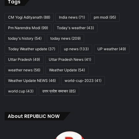
Tags
CM Yogi Adityanath
(88)
India news
(71)
pm modi
(95)
Pm Narendra Modi
(99)
Today's weather
(43)
today's history
(54)
today news
(209)
Today Weather update
(37)
up news
(133)
UP weather
(49)
Uttar Pradesh
(49)
Uttar Pradesh News
(41)
weather news
(56)
Weather Update
(54)
Weather Update NEWS
(46)
world-cup-2023
(41)
world cup
(43)
उत्तर प्रदेश समाचार
(85)
About REPUBLIC NOW