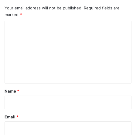
Your email address will not be published.
Required fields are
marked
*
C
o
m
m
e
n
t
*
Name
*
Email
*