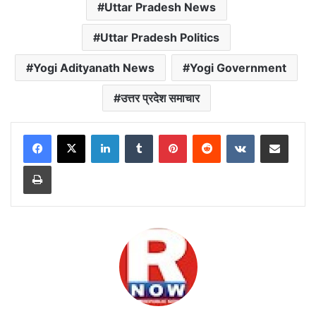
Uttar Pradesh News
Uttar Pradesh Politics
Yogi Adityanath News
Yogi Government
उत्तर प्रदेश समाचार
LinkedIn
Tumblr
Pinterest
Reddit
VKontakte
Share via Email
Print