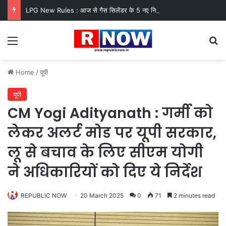
LPG New Rules : आज से गैस सिलेंडर के 5 नए नियम लागू! जानें किसका कटेगा कनेक्शन, कितने दिन बाद होगी बुकिंग?
Menu
Se
Home
/
यूपी
यूपी
CM Yogi Adityanath : गर्मी को
लेकर अलर्ट मोड पर यूपी सरकार,
लू से बचाव के ल‍िए सीएम योगी
ने अधि‍कार‍ियों को द‍िए ये न‍िर्देश
REPUBLIC NOW
20 March 2025
0
71
2 minutes read