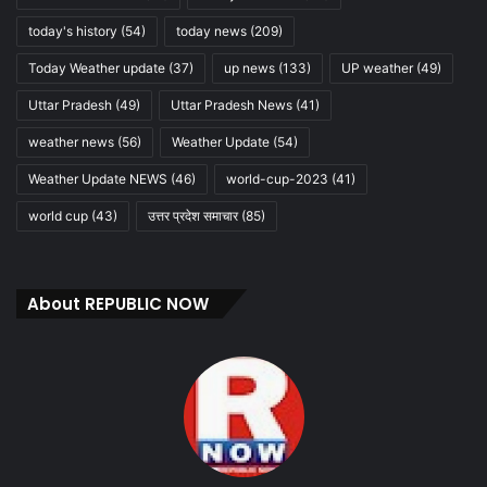
today's history
(54)
today news
(209)
Today Weather update
(37)
up news
(133)
UP weather
(49)
Uttar Pradesh
(49)
Uttar Pradesh News
(41)
weather news
(56)
Weather Update
(54)
Weather Update NEWS
(46)
world-cup-2023
(41)
world cup
(43)
उत्तर प्रदेश समाचार
(85)
About REPUBLIC NOW