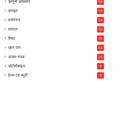
कानूनी अधिकार
59
क्राइम
56
मनोरंजन
54
वायरल
52
शिक्षा
51
खान पान
52
अजब-गजब
25
ऑटोमोबाइल
9
हेल्थ एंड ब्यूटी
9