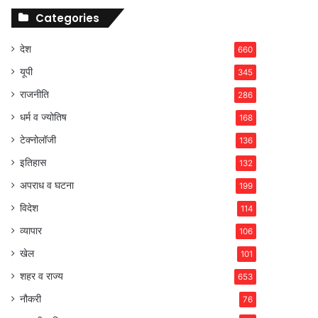
Categories
देश
660
यूपी
345
राजनीति
286
धर्म व ज्योतिष
168
टेक्नोलॉजी
136
इतिहास
132
अपराध व घटना
199
विदेश
114
व्यापार
106
खेल
101
शहर व राज्य
653
नौकरी
76