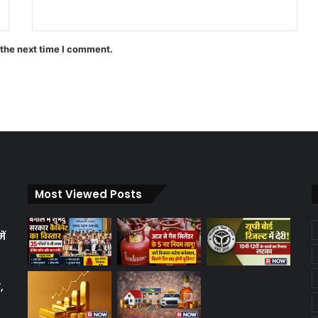
 the next time I comment.
Most Viewed Posts
ें
क
,