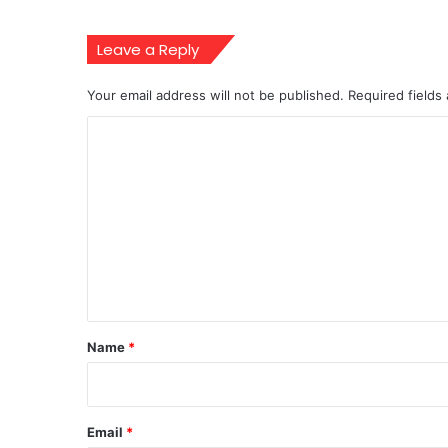
Leave a Reply
Your email address will not be published.
Required fields
C
o
m
m
e
n
t
*
Name
*
Email
*