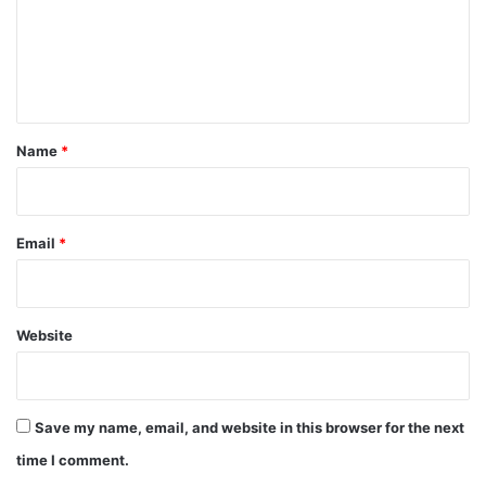
m
e
n
t
*
Name
*
Email
*
Website
Save my name, email, and website in this browser for the next
time I comment.