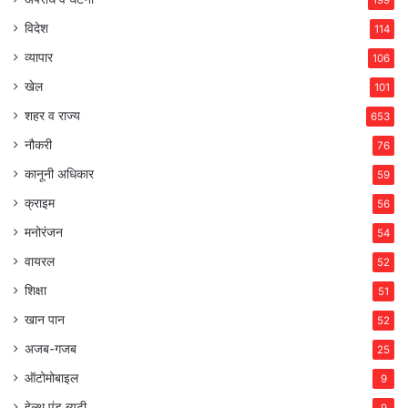
विदेश
114
व्यापार
106
खेल
101
शहर व राज्य
653
नौकरी
76
कानूनी अधिकार
59
क्राइम
56
मनोरंजन
54
वायरल
52
शिक्षा
51
खान पान
52
अजब-गजब
25
ऑटोमोबाइल
9
हेल्थ एंड ब्यूटी
9