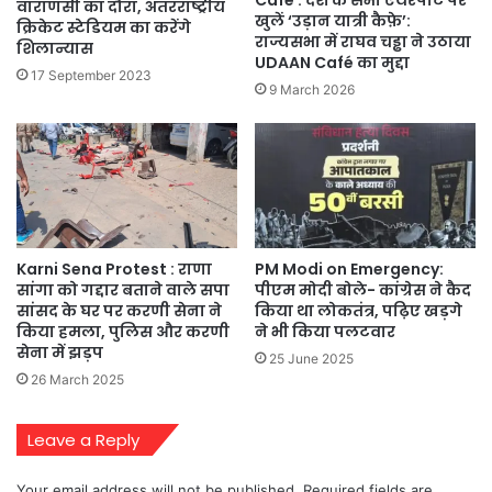
Cafe : देश के सभी एयरपोर्ट पर
वाराणसी का दौरा, अंतरराष्ट्रीय
खुलें ‘उड़ान यात्री कैफ़े’:
क्रिकेट स्टेडियम का करेंगे
राज्यसभा में राघव चड्ढा ने उठाया
शिलान्यास
UDAAN Café का मुद्दा
17 September 2023
9 March 2026
Karni Sena Protest : राणा
PM Modi on Emergency:
सांगा को गद्दार बताने वाले सपा
पीएम मोदी बोले- कांग्रेस ने कैद
सांसद के घर पर करणी सेना ने
किया था लोकतंत्र, पढ़िए खड़गे
किया हमला, पुलिस और करणी
ने भी किया पलटवार
सेना में झड़प
25 June 2025
26 March 2025
Leave a Reply
Your email address will not be published.
Required fields are