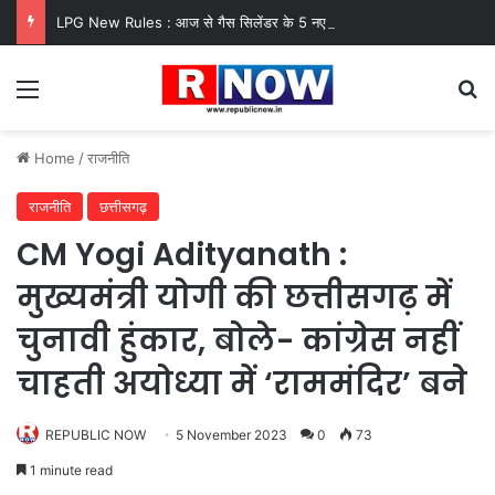
LPG New Rules : आज से गैस सिलेंडर के 5 नए नियम लागू! जानें किसका कटेगा कनेक्शन, कितने दिन बाद होगी बुकिंग?
Menu
Se
Home
/
राजनीति
राजनीति
छत्तीसगढ़
CM Yogi Adityanath :
मुख्यमंत्री योगी की छत्तीसगढ़ में
चुनावी हुंकार, बोले- कांग्रेस नहीं
चाहती अयोध्या में ‘राममंदिर’ बने
REPUBLIC NOW
5 November 2023
0
73
1 minute read