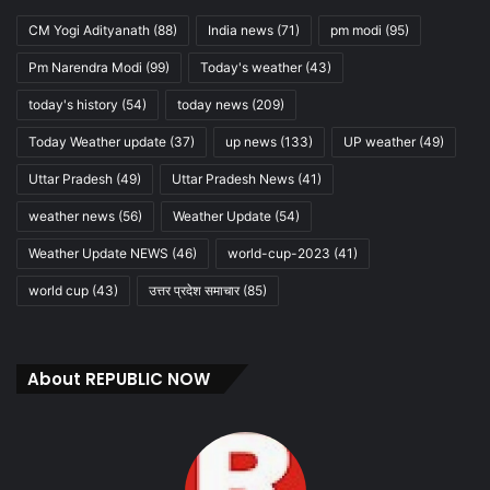
CM Yogi Adityanath
(88)
India news
(71)
pm modi
(95)
Pm Narendra Modi
(99)
Today's weather
(43)
today's history
(54)
today news
(209)
Today Weather update
(37)
up news
(133)
UP weather
(49)
Uttar Pradesh
(49)
Uttar Pradesh News
(41)
weather news
(56)
Weather Update
(54)
Weather Update NEWS
(46)
world-cup-2023
(41)
world cup
(43)
उत्तर प्रदेश समाचार
(85)
About REPUBLIC NOW