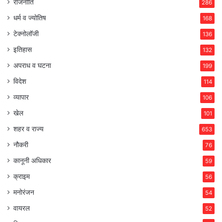
राजनीति
286
धर्म व ज्योतिष
168
टेक्नोलॉजी
136
इतिहास
132
अपराध व घटना
199
विदेश
114
व्यापार
106
खेल
101
शहर व राज्य
653
नौकरी
76
कानूनी अधिकार
59
क्राइम
56
मनोरंजन
54
वायरल
52