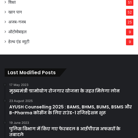
शिक्षा
51
खान पान
52
अजब-गजब
25
ऑटोमोबाइल
9
हेल्थ एंड ब्यूटी
9
Last Modified Posts
17 May 2023
मुख्यमंत्री ग्रामोद्योग रोजगार योजना के तहत मिलेगा लोन
23 August 2025
AYUSH Counselling 2025 : BAMS, BHMS, BUMS, BSMS और
B-Pharma कोर्सेज के लिए राउंड-1 रजिस्ट्रेशन शुरू
19 June 2023
पुलिस विभाग में किए गए फेरबदल 8 आईपीएस अफसरों के
तबादले