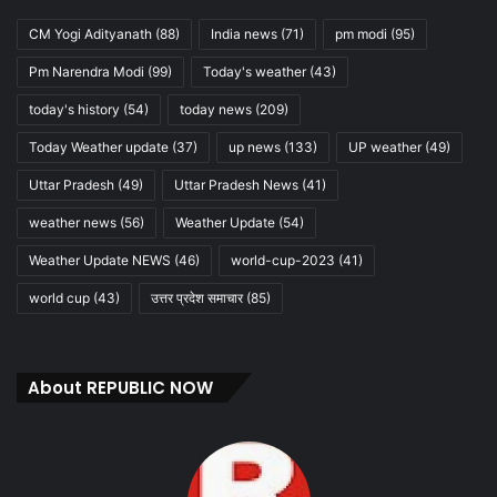
CM Yogi Adityanath
(88)
India news
(71)
pm modi
(95)
Pm Narendra Modi
(99)
Today's weather
(43)
today's history
(54)
today news
(209)
Today Weather update
(37)
up news
(133)
UP weather
(49)
Uttar Pradesh
(49)
Uttar Pradesh News
(41)
weather news
(56)
Weather Update
(54)
Weather Update NEWS
(46)
world-cup-2023
(41)
world cup
(43)
उत्तर प्रदेश समाचार
(85)
About REPUBLIC NOW