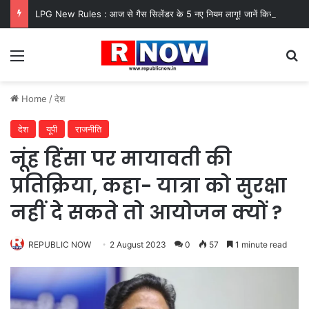
LPG New Rules : आज से गैस सिलेंडर के 5 नए नियम लागू! जानें किसका कटेगा कनेक्शन, कितने दिन बाद होगी बुकिंग?
Menu
Se
Home
/
देश
देश
यूपी
राजनीति
नूंह हिंसा पर मायावती की
प्रतिक्रिया, कहा- यात्रा को सुरक्षा
नहीं दे सकते तो आयोजन क्यों ?
REPUBLIC NOW
2 August 2023
0
57
1 minute read