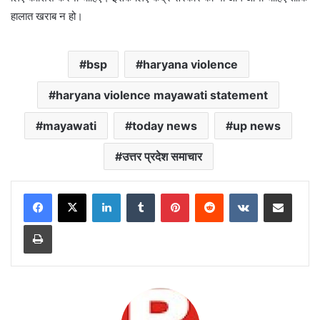
हालात खराब न हो।
bsp
haryana violence
haryana violence mayawati statement
mayawati
today news
up news
उत्तर प्रदेश समाचार
LinkedIn
Tumblr
Pinterest
Reddit
VKontakte
Share via Email
Print