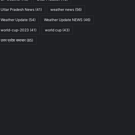
Uttar Pradesh News
(41)
weather news
(56)
Weather Update
(54)
Weather Update NEWS
(46)
world-cup-2023
(41)
world cup
(43)
उत्तर प्रदेश समाचार
(85)