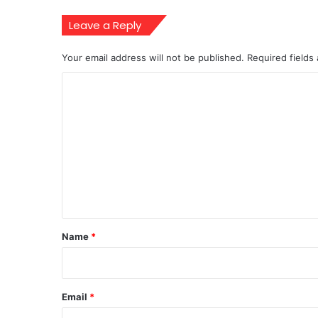
Leave a Reply
Your email address will not be published.
Required fields
C
o
m
m
e
n
t
*
Name
*
Email
*