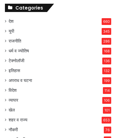
Categories
देश
660
यूपी
345
राजनीति
286
धर्म व ज्योतिष
168
टेक्नोलॉजी
136
इतिहास
132
अपराध व घटना
199
विदेश
114
व्यापार
106
खेल
101
शहर व राज्य
653
नौकरी
76