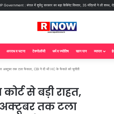
ज से गैस सिलेंडर के 5 नए नियम लागू! जानें किसका कटेगा कनेक्शन, कितने दिन बाद होगी ब
अपराध व घटना
टेक्नोलॉजी
धर्म व ज्योतिष
खान पान
व्यापार
हे
ा पर अक्टूबर तक टला फैसला, CBI ने दी थी HC के फैसले को चुनौती
कोर्ट से बड़ी राहत,
अक्टूबर तक टला