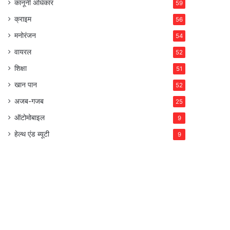
कानूनी अधिकार
59
क्राइम
56
मनोरंजन
54
वायरल
52
शिक्षा
51
खान पान
52
अजब-गजब
25
ऑटोमोबाइल
9
हेल्थ एंड ब्यूटी
9