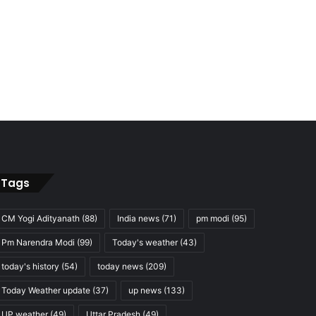
Tags
CM Yogi Adityanath
(88)
India news
(71)
pm modi
(95)
Pm Narendra Modi
(99)
Today's weather
(43)
today's history
(54)
today news
(209)
Today Weather update
(37)
up news
(133)
UP weather
(49)
Uttar Pradesh
(49)