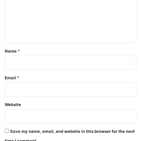
m
m
e
n
t
*
Name
*
Email
*
Website
Save my name, email, and website in this browser for the next
time I comment.