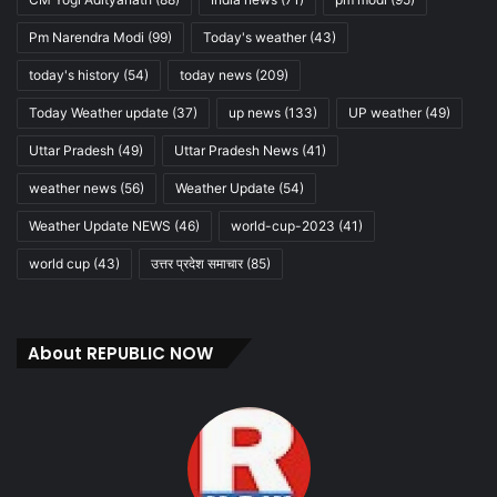
Pm Narendra Modi
(99)
Today's weather
(43)
today's history
(54)
today news
(209)
Today Weather update
(37)
up news
(133)
UP weather
(49)
Uttar Pradesh
(49)
Uttar Pradesh News
(41)
weather news
(56)
Weather Update
(54)
Weather Update NEWS
(46)
world-cup-2023
(41)
world cup
(43)
उत्तर प्रदेश समाचार
(85)
About REPUBLIC NOW