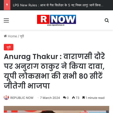
LPG New Rules : आज से गैस सिलेंडर के 5 नए नियम लागू! जानें किसका कटेगा कनेक्शन, कितने दिन बाद होगी बुकिंग?
Menu
Se
Home
/
यूपी
यूपी
Anurag Thakur : वाराणसी दौरे
पर अनुराग ठाकुर ने किया दावा,
यूपी लोकसभा की सभी 80 सीटें
जीतेगी भाजपा
REPUBLIC NOW
7 March 2024
0
73
1 minute read