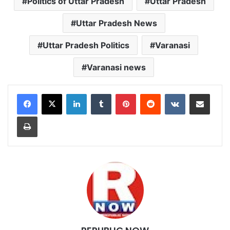
Politics of Uttar Pradesh
Uttar Pradesh
Uttar Pradesh News
Uttar Pradesh Politics
Varanasi
Varanasi news
LinkedIn
Tumblr
Pinterest
Reddit
VKontakte
Share via Email
Print