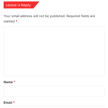
Leave a Reply
Your email address will not be published.
Required fields are
marked
*
C
o
m
m
e
n
t
*
Name
*
Email
*