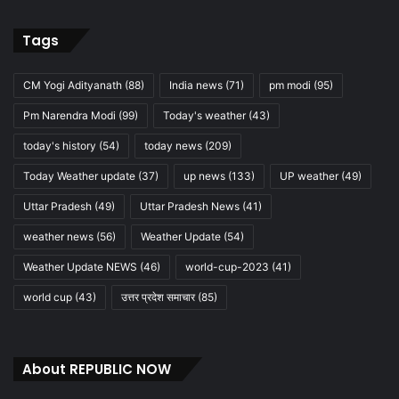
Tags
CM Yogi Adityanath
(88)
India news
(71)
pm modi
(95)
Pm Narendra Modi
(99)
Today's weather
(43)
today's history
(54)
today news
(209)
Today Weather update
(37)
up news
(133)
UP weather
(49)
Uttar Pradesh
(49)
Uttar Pradesh News
(41)
weather news
(56)
Weather Update
(54)
Weather Update NEWS
(46)
world-cup-2023
(41)
world cup
(43)
उत्तर प्रदेश समाचार
(85)
About REPUBLIC NOW