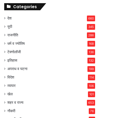
Categories
देश
660
यूपी
345
राजनीति
286
धर्म व ज्योतिष
168
टेक्नोलॉजी
136
इतिहास
132
अपराध व घटना
199
विदेश
114
व्यापार
106
खेल
101
शहर व राज्य
653
नौकरी
76