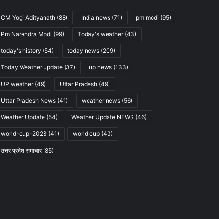
CM Yogi Adityanath
(88)
India news
(71)
pm modi
(95)
Pm Narendra Modi
(99)
Today's weather
(43)
today's history
(54)
today news
(209)
Today Weather update
(37)
up news
(133)
UP weather
(49)
Uttar Pradesh
(49)
Uttar Pradesh News
(41)
weather news
(56)
Weather Update
(54)
Weather Update NEWS
(46)
world-cup-2023
(41)
world cup
(43)
उत्तर प्रदेश समाचार
(85)