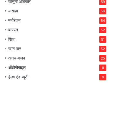
कानूनी अधिकार
59
क्राइम
56
मनोरंजन
54
वायरल
52
शिक्षा
51
खान पान
52
अजब-गजब
25
ऑटोमोबाइल
9
हेल्थ एंड ब्यूटी
9