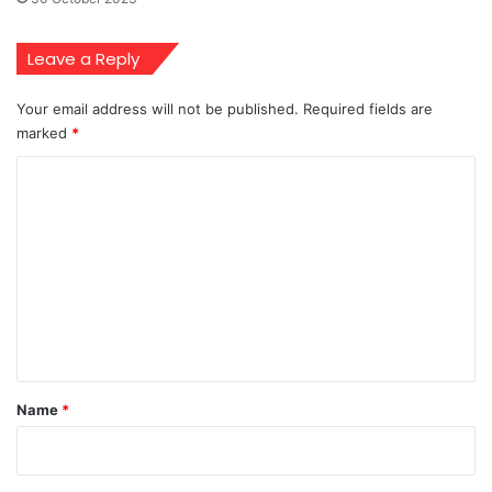
Leave a Reply
Your email address will not be published.
Required fields are
marked
*
C
o
m
m
e
n
t
*
Name
*