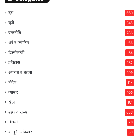
देश
660
यूपी
345
राजनीति
286
धर्म व ज्योतिष
168
टेक्नोलॉजी
136
इतिहास
132
अपराध व घटना
199
विदेश
114
व्यापार
106
खेल
101
शहर व राज्य
653
नौकरी
76
कानूनी अधिकार
59