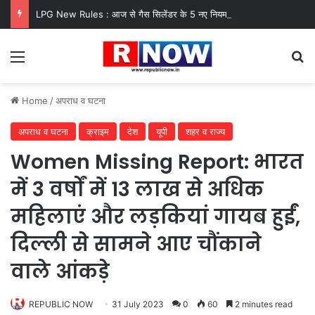
LPG New Rules : आज से गैस सिलेंडर के 5 नए नियम लागू! जानें किसका कटेगा कनेक्शन, कितने दिन बाद होगी बुकिंग?
Menu
Se
Home
/
अपराध व घटना
अपराध व घटना
क्राइम
देश
यूपी
शहर व राज्य
Women Missing Report: भारत
में 3 वर्षों में 13 लाख से अधिक
महिलाएं और लड़कियां गायब हुईं,
दिल्ली से सामने आए चौंकाने
वाले आंकड़े
REPUBLIC NOW
31 July 2023
0
60
2 minutes read