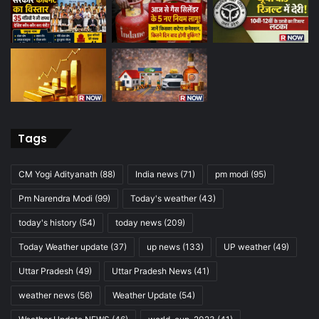
Tags
CM Yogi Adityanath
(88)
India news
(71)
pm modi
(95)
Pm Narendra Modi
(99)
Today's weather
(43)
today's history
(54)
today news
(209)
Today Weather update
(37)
up news
(133)
UP weather
(49)
Uttar Pradesh
(49)
Uttar Pradesh News
(41)
weather news
(56)
Weather Update
(54)